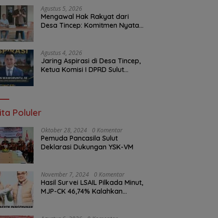
Malam Ini
Agustus 5, 2026
Mengawal Hak Rakyat dari
Desa Tincep: Komitmen Nyata
Ketua Komisi I DPRD Sulut
Braien Waworuntu di Garis
Depan Aspirasi Warga
Agustus 4, 2026
Jaring Aspirasi di Desa Tincep,
Ketua Komisi I DPRD Sulut
Braien Waworuntu Pastikan
Kawal Tuntas Hak Rakyat
ita Poluler
Oktober 28, 2024
0 Komentar
Pemuda Pancasila Sulut
Deklarasi Dukungan YSK-VM
November 7, 2024
0 Komentar
Hasil Survei LSAIL Pilkada Minut,
MJP-CK 46,74% Kalahkan
Petahana JG-KWL 27,62%