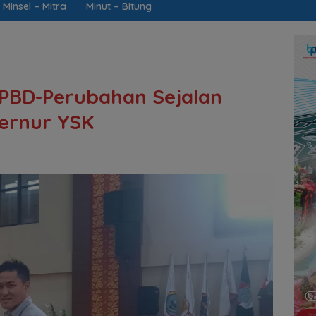
Minsel – Mitra
Minut – Bitung
APBD-Perubahan Sejalan
ernur YSK