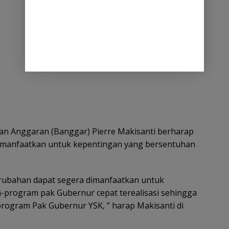
dan Anggaran (Banggar) Pierre Makisanti berharap
imanfaatkan untuk kepentingan yang bersentuhan
rubahan dapat segera dimanfaatkan untuk
program pak Gubernur cepat terealisasi sehingga
rogram Pak Gubernur YSK, ” harap Makisanti di