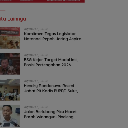
ita Lainnya
Agustus 6, 2026
Komitmen Tegas Legislator
Natanael Pepah Jaring Aspirasi
Warga, Kawal Krisis Air Bersih
Malalayang II Hingga Perbaikan
Infrastruktur
Agustus 6, 2026
BSG Kejar Target Modal Inti,
Posisi Pertengahan 2026
Tercatat Rp1,6 Triliun
Agustus 5, 2026
Hendry Rondonuwu Resmi
Jabat Plt Kadis PUPRD Sulut,
Sekprov Tahlis Gallang
Tekankan Optimalisasi
Layanan Publik
Agustus 5, 2026
Jalan Berlubang Picu Macet
Parah Winangun–Pineleng,
BPJN Sulut Pastikan
Penambalan Aspal Dimulai