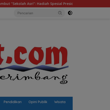
i”: Hadiah Spesial Presiden Prabowo Untuk Bumi Nyiur Melamba
Pendidikan
Opini Publik
Wisata