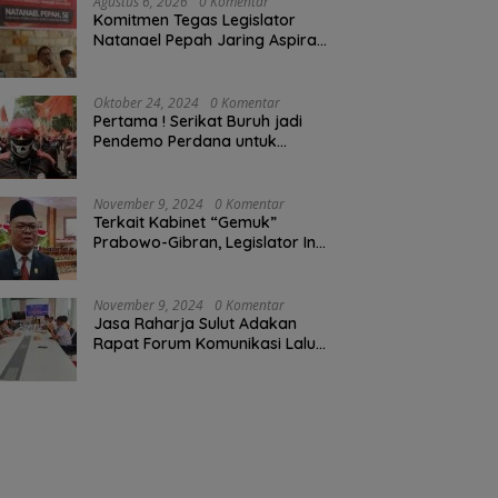
Agustus 6, 2026
0 Komentar
Komitmen Tegas Legislator
Natanael Pepah Jaring Aspirasi
Warga, Kawal Krisis Air Bersih
Malalayang II Hingga Perbaikan
Infrastruktur
Oktober 24, 2024
0 Komentar
Pertama ! Serikat Buruh jadi
Pendemo Perdana untuk
Pemerintahan Prabowo-Gibran
November 9, 2024
0 Komentar
Terkait Kabinet “Gemuk”
Prabowo-Gibran, Legislator Ini
Tanggapan Sulut Lois
Schramm
November 9, 2024
0 Komentar
Jasa Raharja Sulut Adakan
Rapat Forum Komunikasi Lalu
Lintas (FKLL) di Kota Tomohon