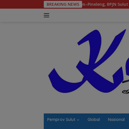
Langsung
 Macet Parah Winangun–Pineleng, BPJN Sulut Pastikan Penambal
BREAKING NEWS
ke
konten
Pemprov Sulut
Global
Nasional