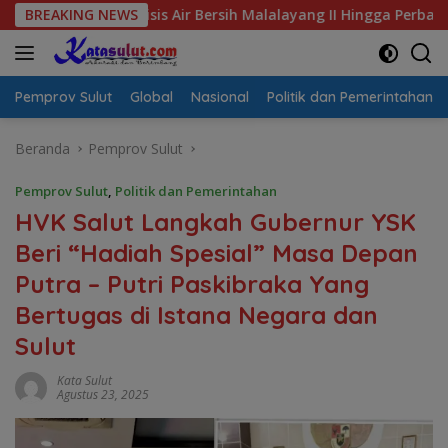
Langsung
l Krisis Air Bersih Malalayang II Hingga Perbaikan Infrastrukt
BREAKING NEWS
ke
konten
Pemprov Sulut
Global
Nasional
Politik dan Pemerintahan
Beranda
Pemprov Sulut
Pemprov Sulut
,
Politik dan Pemerintahan
HVK Salut Langkah Gubernur YSK
Beri “Hadiah Spesial” Masa Depan
Putra – Putri Paskibraka Yang
Bertugas di Istana Negara dan
Sulut
Kata Sulut
Agustus 23, 2025