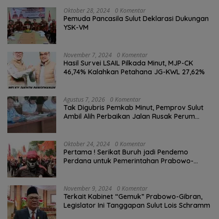
Oktober 28, 2024
0 Komentar
Pemuda Pancasila Sulut Deklarasi Dukungan
YSK-VM
November 7, 2024
0 Komentar
Hasil Survei LSAIL Pilkada Minut, MJP-CK
46,74% Kalahkan Petahana JG-KWL 27,62%
Agustus 7, 2026
0 Komentar
Tak Digubris Pemkab Minut, Pemprov Sulut
Ambil Alih Perbaikan Jalan Rusak Perum
Permata Klabat Paniki Baru
Oktober 24, 2024
0 Komentar
Pertama ! Serikat Buruh jadi Pendemo
Perdana untuk Pemerintahan Prabowo-
Gibran
November 9, 2024
0 Komentar
Terkait Kabinet “Gemuk” Prabowo-Gibran,
Legislator Ini Tanggapan Sulut Lois Schramm