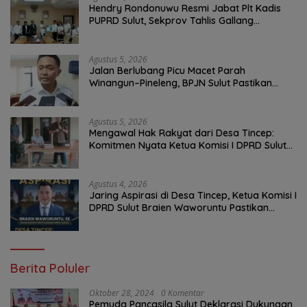
Hendry Rondonuwu Resmi Jabat Plt Kadis
PUPRD Sulut, Sekprov Tahlis Gallang
Tekankan Optimalisasi Layanan Publik
Agustus 5, 2026
Jalan Berlubang Picu Macet Parah
Winangun–Pineleng, BPJN Sulut Pastikan
Penambalan Aspal Dimulai Malam Ini
Agustus 5, 2026
Mengawal Hak Rakyat dari Desa Tincep:
Komitmen Nyata Ketua Komisi I DPRD Sulut
Braien Waworuntu di Garis Depan Aspirasi
Warga
Agustus 4, 2026
Jaring Aspirasi di Desa Tincep, Ketua Komisi I
DPRD Sulut Braien Waworuntu Pastikan
Kawal Tuntas Hak Rakyat
Berita Poluler
Oktober 28, 2024
0 Komentar
Pemuda Pancasila Sulut Deklarasi Dukungan