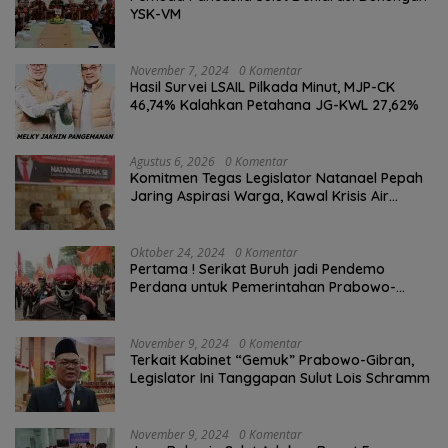
YSK-VM
November 7, 2024
0 Komentar
Hasil Survei LSAIL Pilkada Minut, MJP-CK
46,74% Kalahkan Petahana JG-KWL 27,62%
Agustus 6, 2026
0 Komentar
Komitmen Tegas Legislator Natanael Pepah
Jaring Aspirasi Warga, Kawal Krisis Air
Bersih Malalayang II Hingga Perbaikan
Infrastruktur
Oktober 24, 2024
0 Komentar
Pertama ! Serikat Buruh jadi Pendemo
Perdana untuk Pemerintahan Prabowo-
Gibran
November 9, 2024
0 Komentar
Terkait Kabinet “Gemuk” Prabowo-Gibran,
Legislator Ini Tanggapan Sulut Lois Schramm
November 9, 2024
0 Komentar