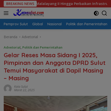
Langsung
alayang II Hingga Perbaikan Infrastruktur
BREAKING NEWS
Jalan Berlub
ke
konten
Pemprov Sulut
Global
Nasional
Politik dan Pemerintahan
Beranda
Advetorial
Advetorial
,
Politik dan Pemerintahan
Gelar Reses Masa Sidang I 2025,
Pimpinan dan Anggota DPRD Sulut
Temui Masyarakat di Dapil Masing
– Masing
Kata Sulut
Maret 22, 2025