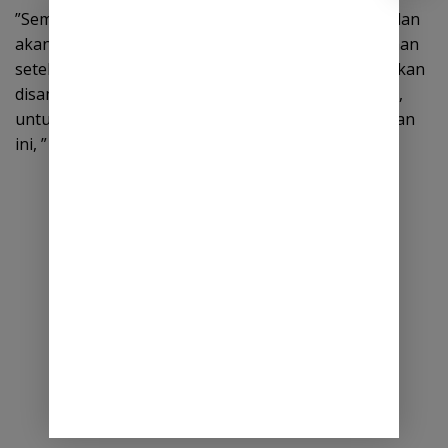
‎”Semua keluhan sudah saya dengar dan tampung dan
akan saya teruskan pada RDP nanti. Mudah-mudahan
setelah RDP, semua aspirasi yang sudah diterima akan
disampaikan kepada pemerintah atau pihak terkait,
untuk direalisasikan sesuai kebutuhan di perumahan
ini, ” imbuhnya. (Adve)