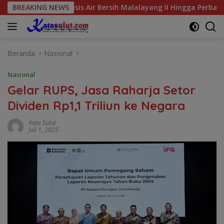
Langsung
 Krisis Air Bersih Malalayang II Hingga Perbaikan Infrastruktu
BREAKING NEWS
ke
konten
Beranda
Nasional
Nasional
Gelar RUPS, Jasa Raharja Setor
Dividen Rp1,1 Triliun ke Negara
Kata Sulut
Juli 1, 2025