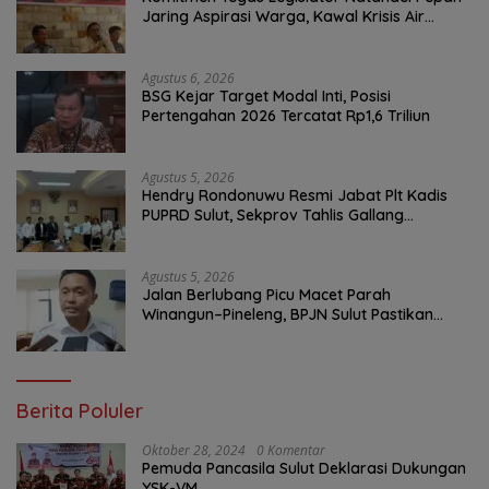
Jaring Aspirasi Warga, Kawal Krisis Air
Bersih Malalayang II Hingga Perbaikan
Infrastruktur
Agustus 6, 2026
BSG Kejar Target Modal Inti, Posisi
Pertengahan 2026 Tercatat Rp1,6 Triliun
Agustus 5, 2026
Hendry Rondonuwu Resmi Jabat Plt Kadis
PUPRD Sulut, Sekprov Tahlis Gallang
Tekankan Optimalisasi Layanan Publik
Agustus 5, 2026
Jalan Berlubang Picu Macet Parah
Winangun–Pineleng, BPJN Sulut Pastikan
Penambalan Aspal Dimulai Malam Ini
Berita Poluler
Oktober 28, 2024
0 Komentar
Pemuda Pancasila Sulut Deklarasi Dukungan
YSK-VM