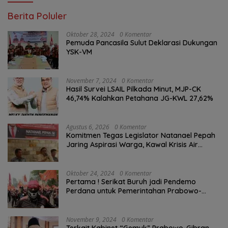
Berita Poluler
Oktober 28, 2024
0 Komentar
Pemuda Pancasila Sulut Deklarasi Dukungan
YSK-VM
November 7, 2024
0 Komentar
Hasil Survei LSAIL Pilkada Minut, MJP-CK
46,74% Kalahkan Petahana JG-KWL 27,62%
Agustus 6, 2026
0 Komentar
Komitmen Tegas Legislator Natanael Pepah
Jaring Aspirasi Warga, Kawal Krisis Air
Bersih Malalayang II Hingga Perbaikan
Infrastruktur
Oktober 24, 2024
0 Komentar
Pertama ! Serikat Buruh jadi Pendemo
Perdana untuk Pemerintahan Prabowo-
Gibran
November 9, 2024
0 Komentar