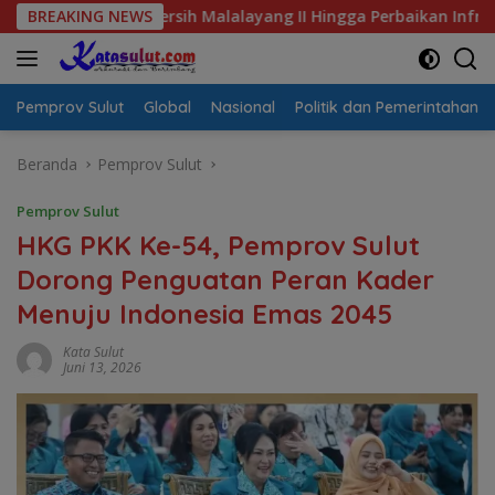
Langsung
s Air Bersih Malalayang II Hingga Perbaikan Infrastruktur
BREAKING NEWS
ke
konten
Pemprov Sulut
Global
Nasional
Politik dan Pemerintahan
Beranda
Pemprov Sulut
Pemprov Sulut
HKG PKK Ke-54, Pemprov Sulut
Dorong Penguatan Peran Kader
Menuju Indonesia Emas 2045
Kata Sulut
Juni 13, 2026