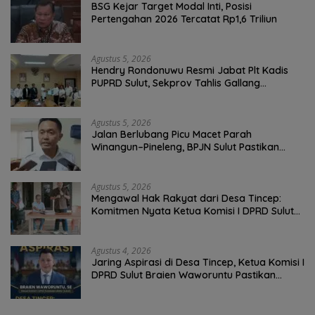
BSG Kejar Target Modal Inti, Posisi
Pertengahan 2026 Tercatat Rp1,6 Triliun
Agustus 5, 2026
Hendry Rondonuwu Resmi Jabat Plt Kadis
PUPRD Sulut, Sekprov Tahlis Gallang
Tekankan Optimalisasi Layanan Publik
Agustus 5, 2026
Jalan Berlubang Picu Macet Parah
Winangun–Pineleng, BPJN Sulut Pastikan
Penambalan Aspal Dimulai Malam Ini
Agustus 5, 2026
Mengawal Hak Rakyat dari Desa Tincep:
Komitmen Nyata Ketua Komisi I DPRD Sulut
Braien Waworuntu di Garis Depan Aspirasi
Warga
Agustus 4, 2026
Jaring Aspirasi di Desa Tincep, Ketua Komisi I
DPRD Sulut Braien Waworuntu Pastikan
Kawal Tuntas Hak Rakyat