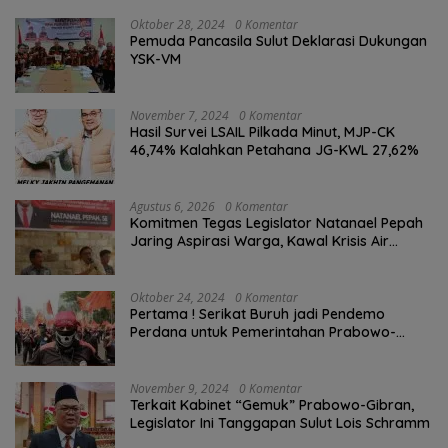
Oktober 28, 2024
0 Komentar
Pemuda Pancasila Sulut Deklarasi Dukungan
YSK-VM
November 7, 2024
0 Komentar
Hasil Survei LSAIL Pilkada Minut, MJP-CK
46,74% Kalahkan Petahana JG-KWL 27,62%
Agustus 6, 2026
0 Komentar
Komitmen Tegas Legislator Natanael Pepah
Jaring Aspirasi Warga, Kawal Krisis Air
Bersih Malalayang II Hingga Perbaikan
Infrastruktur
Oktober 24, 2024
0 Komentar
Pertama ! Serikat Buruh jadi Pendemo
Perdana untuk Pemerintahan Prabowo-
Gibran
November 9, 2024
0 Komentar
Terkait Kabinet “Gemuk” Prabowo-Gibran,
Legislator Ini Tanggapan Sulut Lois Schramm