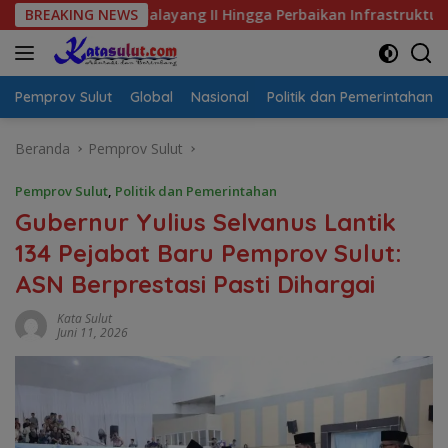
Langsung
ang II Hingga Perbaikan Infrastruktur
BREAKING NEWS
Jalan Berlubang 
ke
konten
Pemprov Sulut
Global
Nasional
Politik dan Pemerintahan
Beranda
Pemprov Sulut
Pemprov Sulut
,
Politik dan Pemerintahan
Gubernur Yulius Selvanus Lantik
134 Pejabat Baru Pemprov Sulut:
ASN Berprestasi Pasti Dihargai
Kata Sulut
Juni 11, 2026