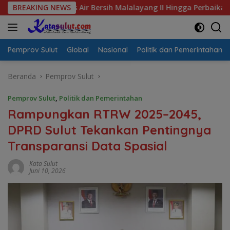
Langsung
risis Air Bersih Malalayang II Hingga Perbaikan Infrastruktur
BREAKING NEWS
ke
konten
Pemprov Sulut
Global
Nasional
Politik dan Pemerintahan
Beranda
Pemprov Sulut
Pemprov Sulut
,
Politik dan Pemerintahan
Rampungkan RTRW 2025–2045,
DPRD Sulut Tekankan Pentingnya
Transparansi Data Spasial
Kata Sulut
Juni 10, 2026