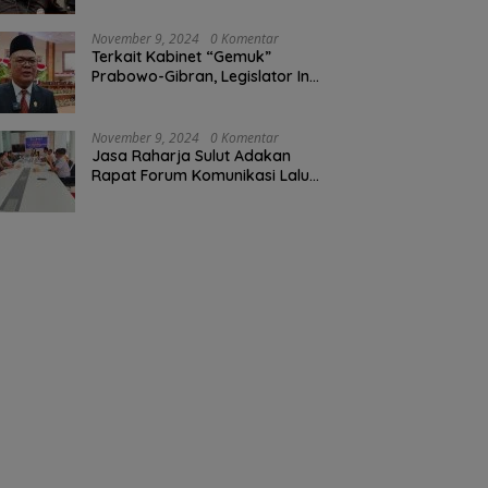
November 9, 2024
0 Komentar
Terkait Kabinet “Gemuk”
Prabowo-Gibran, Legislator Ini
Tanggapan Sulut Lois
Schramm
November 9, 2024
0 Komentar
Jasa Raharja Sulut Adakan
Rapat Forum Komunikasi Lalu
Lintas (FKLL) di Kota Tomohon