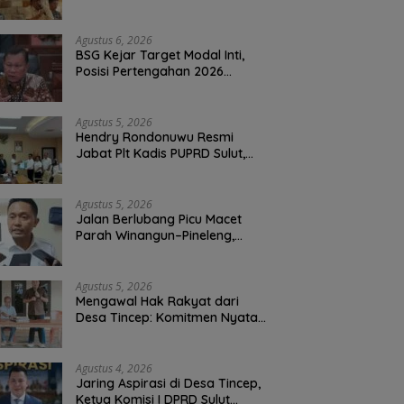
Warga, Kawal Krisis Air Bersih
Malalayang II Hingga Perbaikan
Infrastruktur
Agustus 6, 2026
BSG Kejar Target Modal Inti,
Posisi Pertengahan 2026
Tercatat Rp1,6 Triliun
Agustus 5, 2026
Hendry Rondonuwu Resmi
Jabat Plt Kadis PUPRD Sulut,
Sekprov Tahlis Gallang
Tekankan Optimalisasi
Layanan Publik
Agustus 5, 2026
Jalan Berlubang Picu Macet
Parah Winangun–Pineleng,
BPJN Sulut Pastikan
Penambalan Aspal Dimulai
Malam Ini
Agustus 5, 2026
Mengawal Hak Rakyat dari
Desa Tincep: Komitmen Nyata
Ketua Komisi I DPRD Sulut
Braien Waworuntu di Garis
Depan Aspirasi Warga
Agustus 4, 2026
Jaring Aspirasi di Desa Tincep,
Ketua Komisi I DPRD Sulut