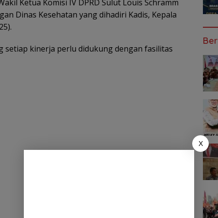
Wakil Ketua Komisi IV DPRD Sulut Louis Schramm
an Dinas Kesehatan yang dihadiri Kadis, Kepala
25).
Ber
etiap kinerja perlu didukung dengan fasilitas
X