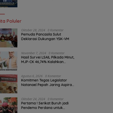
Braien Waworuntu Pastikan
Kawal Tuntas Hak Rakyat
ita Poluler
Oktober 28, 2024
0 Komentar
Pemuda Pancasila Sulut
Deklarasi Dukungan YSK-VM
November 7, 2024
0 Komentar
Hasil Survei LSAIL Pilkada Minut,
MJP-CK 46,74% Kalahkan
Petahana JG-KWL 27,62%
Agustus 6, 2026
0 Komentar
Komitmen Tegas Legislator
Natanael Pepah Jaring Aspirasi
Warga, Kawal Krisis Air Bersih
Malalayang II Hingga Perbaikan
Infrastruktur
Oktober 24, 2024
0 Komentar
Pertama ! Serikat Buruh jadi
Pendemo Perdana untuk
Pemerintahan Prabowo-Gibran