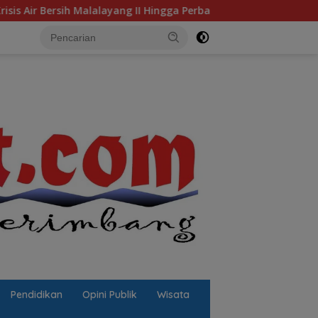
ang II Hingga Perbaikan Infrastruktur
Jalan Berlubang 
Pendidikan
Opini Publik
Wisata