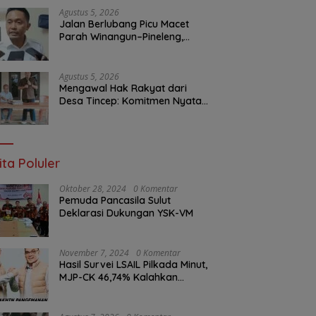
Layanan Publik
Agustus 5, 2026
Jalan Berlubang Picu Macet
Parah Winangun–Pineleng,
BPJN Sulut Pastikan
Penambalan Aspal Dimulai
Malam Ini
Agustus 5, 2026
Mengawal Hak Rakyat dari
Desa Tincep: Komitmen Nyata
Ketua Komisi I DPRD Sulut
Braien Waworuntu di Garis
Depan Aspirasi Warga
ita Poluler
Oktober 28, 2024
0 Komentar
Pemuda Pancasila Sulut
Deklarasi Dukungan YSK-VM
November 7, 2024
0 Komentar
Hasil Survei LSAIL Pilkada Minut,
MJP-CK 46,74% Kalahkan
Petahana JG-KWL 27,62%