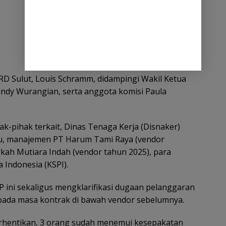
RD Sulut, Louis Schramm, didampingi Wakil Ketua
indy Wurangian, serta anggota komisi Paula
-pihak terkait, Dinas Tenaga Kerja (Disnaker)
u, manajemen PT Harum Tami Raya (vendor
kah Mutiara Indah (vendor tahun 2025), para
 Indonesia (KSPI).
ini sekaligus mengklarifikasi dugaan pelanggaran
 pada masa kontrak di bawah vendor sebelumnya.
erhentikan, 3 orang sudah menemui kesepakatan