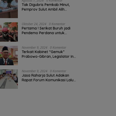
Agustus 7, 2026
0 Komentar
Tak Digubris Pemkab Minut,
Pemprov Sulut Ambil Alih
Perbaikan Jalan Rusak Perum
Permata Klabat Paniki Baru
Oktober 24, 2024
0 Komentar
Pertama ! Serikat Buruh jadi
Pendemo Perdana untuk
Pemerintahan Prabowo-Gibran
November 9, 2024
0 Komentar
Terkait Kabinet “Gemuk”
Prabowo-Gibran, Legislator Ini
Tanggapan Sulut Lois
Schramm
November 9, 2024
0 Komentar
Jasa Raharja Sulut Adakan
Rapat Forum Komunikasi Lalu
Lintas (FKLL) di Kota Tomohon