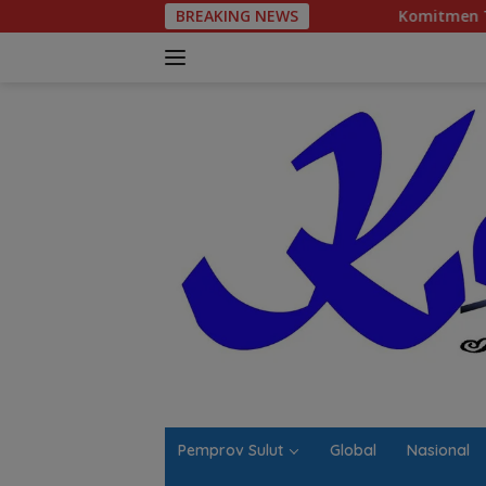
Langsung
BREAKING NEWS
Komitmen Tegas Legislator Natanae
ke
konten
Pemprov Sulut
Global
Nasional