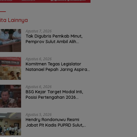
ita Lainnya
Agustus 7, 2026
Tak Digubris Pemkab Minut,
Pemprov Sulut Ambil Alih
Perbaikan Jalan Rusak Perum
Permata Klabat Paniki Baru
Agustus 6, 2026
Komitmen Tegas Legislator
Natanael Pepah Jaring Aspirasi
Warga, Kawal Krisis Air Bersih
Malalayang II Hingga Perbaikan
Infrastruktur
Agustus 6, 2026
BSG Kejar Target Modal Inti,
Posisi Pertengahan 2026
Tercatat Rp1,6 Triliun
Agustus 5, 2026
Hendry Rondonuwu Resmi
Jabat Plt Kadis PUPRD Sulut,
Sekprov Tahlis Gallang
Tekankan Optimalisasi