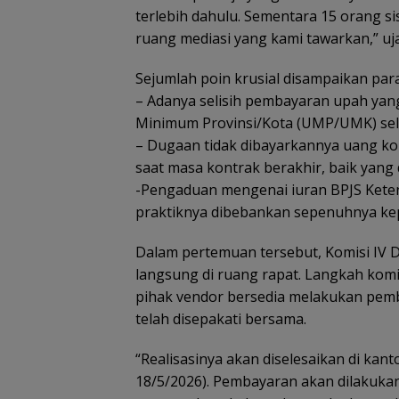
terlebih dahulu. Sementara 15 orang sis
ruang mediasi yang kami tawarkan,” uj
Sejumlah poin krusial disampaikan para
– Adanya selisih pembayaran upah yan
Minimum Provinsi/Kota (UMP/UMK) sel
– Dugaan tidak dibayarkannya uang ko
saat masa kontrak berakhir, baik yang
-Pengaduan mengenai iuran BPJS Kete
praktiknya dibebankan sepenuhnya ke
Dalam pertemuan tersebut, Komisi IV 
langsung di ruang rapat. Langkah komi
pihak vendor bersedia melakukan pemb
telah disepakati bersama.
“Realisasinya akan diselesaikan di kant
18/5/2026). Pembayaran akan dilakukan