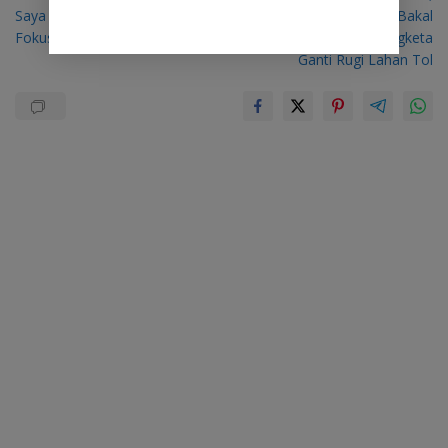
pos
Saya Tetap Wakil Bupati,
Komisi III DPRD Sulut Bakal
Fokus Jalankan Tugas Bupati
Turun Lapangan Cek Sengketa
Ganti Rugi Lahan Tol