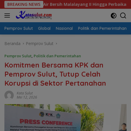
Langsung
Krisis Air Bersih Malalayang II Hingga Perbaikan Infrastruktur
BREAKING NEWS
ke
konten
Pemprov Sulut
Global
Nasional
Politik dan Pemerintahan
Beranda
Pemprov Sulut
Pemprov Sulut
,
Politik dan Pemerintahan
Komitmen Bersama KPK dan
Pemprov Sulut, Tutup Celah
Korupsi di Sektor Pertanahan
Kata Sulut
Mei 12, 2026