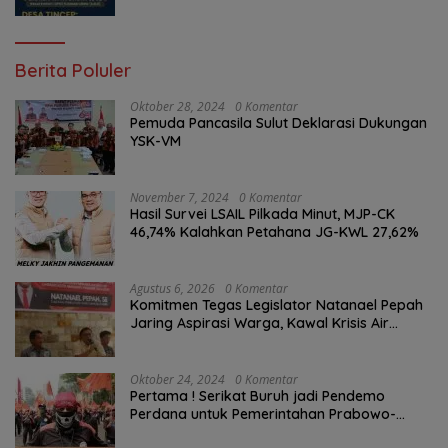
Berita Poluler
Oktober 28, 2024
0 Komentar
Pemuda Pancasila Sulut Deklarasi Dukungan
YSK-VM
November 7, 2024
0 Komentar
Hasil Survei LSAIL Pilkada Minut, MJP-CK
46,74% Kalahkan Petahana JG-KWL 27,62%
Agustus 6, 2026
0 Komentar
Komitmen Tegas Legislator Natanael Pepah
Jaring Aspirasi Warga, Kawal Krisis Air
Bersih Malalayang II Hingga Perbaikan
Infrastruktur
Oktober 24, 2024
0 Komentar
Pertama ! Serikat Buruh jadi Pendemo
Perdana untuk Pemerintahan Prabowo-
Gibran