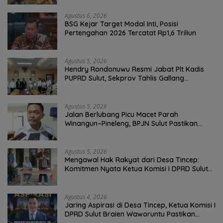
Infrastruktur
Agustus 6, 2026
BSG Kejar Target Modal Inti, Posisi
Pertengahan 2026 Tercatat Rp1,6 Triliun
Agustus 5, 2026
Hendry Rondonuwu Resmi Jabat Plt Kadis
PUPRD Sulut, Sekprov Tahlis Gallang
Tekankan Optimalisasi Layanan Publik
Agustus 5, 2026
Jalan Berlubang Picu Macet Parah
Winangun–Pineleng, BPJN Sulut Pastikan
Penambalan Aspal Dimulai Malam Ini
Agustus 5, 2026
Mengawal Hak Rakyat dari Desa Tincep:
Komitmen Nyata Ketua Komisi I DPRD Sulut
Braien Waworuntu di Garis Depan Aspirasi
Warga
Agustus 4, 2026
Jaring Aspirasi di Desa Tincep, Ketua Komisi I
DPRD Sulut Braien Waworuntu Pastikan
Kawal Tuntas Hak Rakyat