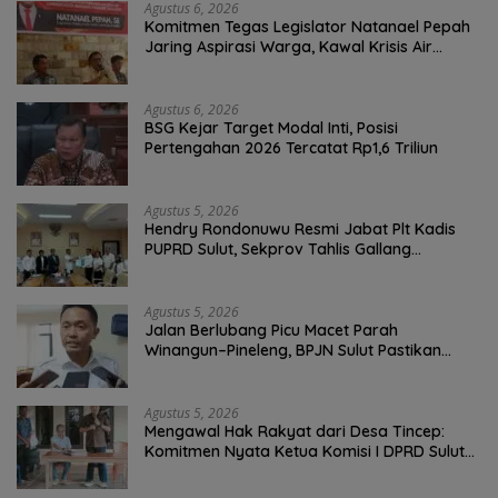
Agustus 6, 2026
Komitmen Tegas Legislator Natanael Pepah
Jaring Aspirasi Warga, Kawal Krisis Air
Bersih Malalayang II Hingga Perbaikan
Infrastruktur
Agustus 6, 2026
BSG Kejar Target Modal Inti, Posisi
Pertengahan 2026 Tercatat Rp1,6 Triliun
Agustus 5, 2026
Hendry Rondonuwu Resmi Jabat Plt Kadis
PUPRD Sulut, Sekprov Tahlis Gallang
Tekankan Optimalisasi Layanan Publik
Agustus 5, 2026
Jalan Berlubang Picu Macet Parah
Winangun–Pineleng, BPJN Sulut Pastikan
Penambalan Aspal Dimulai Malam Ini
Agustus 5, 2026
Mengawal Hak Rakyat dari Desa Tincep:
Komitmen Nyata Ketua Komisi I DPRD Sulut
Braien Waworuntu di Garis Depan Aspirasi
Warga