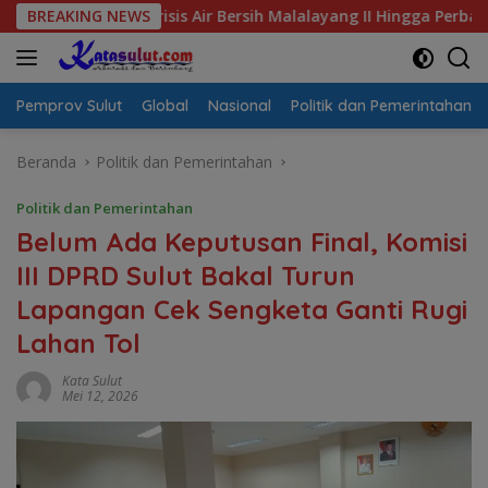
Langsung
al Krisis Air Bersih Malalayang II Hingga Perbaikan Infrastruk
BREAKING NEWS
ke
konten
Pemprov Sulut
Global
Nasional
Politik dan Pemerintahan
Beranda
Politik dan Pemerintahan
Politik dan Pemerintahan
Belum Ada Keputusan Final, Komisi
III DPRD Sulut Bakal Turun
Lapangan Cek Sengketa Ganti Rugi
Lahan Tol
Kata Sulut
Mei 12, 2026