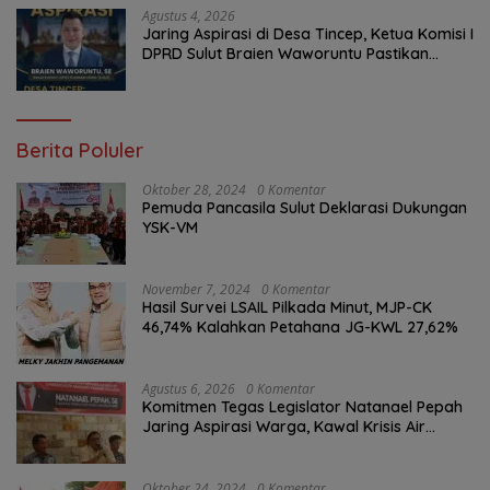
Agustus 4, 2026
Jaring Aspirasi di Desa Tincep, Ketua Komisi I
DPRD Sulut Braien Waworuntu Pastikan
Kawal Tuntas Hak Rakyat
Berita Poluler
Oktober 28, 2024
0 Komentar
Pemuda Pancasila Sulut Deklarasi Dukungan
YSK-VM
November 7, 2024
0 Komentar
Hasil Survei LSAIL Pilkada Minut, MJP-CK
46,74% Kalahkan Petahana JG-KWL 27,62%
Agustus 6, 2026
0 Komentar
Komitmen Tegas Legislator Natanael Pepah
Jaring Aspirasi Warga, Kawal Krisis Air
Bersih Malalayang II Hingga Perbaikan
Infrastruktur
Oktober 24, 2024
0 Komentar