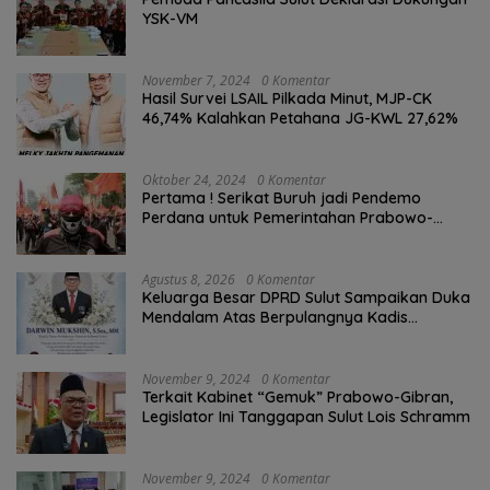
YSK-VM
November 7, 2024
0 Komentar
Hasil Survei LSAIL Pilkada Minut, MJP-CK
46,74% Kalahkan Petahana JG-KWL 27,62%
Oktober 24, 2024
0 Komentar
Pertama ! Serikat Buruh jadi Pendemo
Perdana untuk Pemerintahan Prabowo-
Gibran
Agustus 8, 2026
0 Komentar
Keluarga Besar DPRD Sulut Sampaikan Duka
Mendalam Atas Berpulangnya Kadis
Perkebunan Darwin Muksin
November 9, 2024
0 Komentar
Terkait Kabinet “Gemuk” Prabowo-Gibran,
Legislator Ini Tanggapan Sulut Lois Schramm
November 9, 2024
0 Komentar