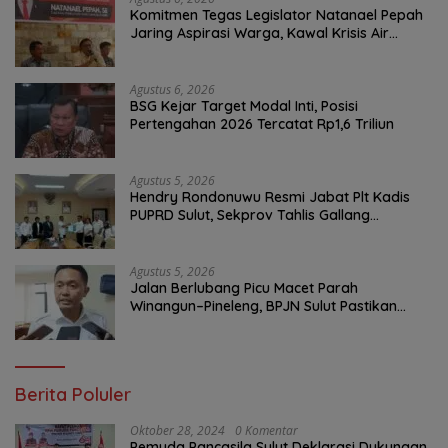
Komitmen Tegas Legislator Natanael Pepah
Jaring Aspirasi Warga, Kawal Krisis Air
Bersih Malalayang II Hingga Perbaikan
Infrastruktur
Agustus 6, 2026
BSG Kejar Target Modal Inti, Posisi
Pertengahan 2026 Tercatat Rp1,6 Triliun
Agustus 5, 2026
Hendry Rondonuwu Resmi Jabat Plt Kadis
PUPRD Sulut, Sekprov Tahlis Gallang
Tekankan Optimalisasi Layanan Publik
Agustus 5, 2026
Jalan Berlubang Picu Macet Parah
Winangun–Pineleng, BPJN Sulut Pastikan
Penambalan Aspal Dimulai Malam Ini
Berita Poluler
Oktober 28, 2024
0 Komentar
Pemuda Pancasila Sulut Deklarasi Dukungan