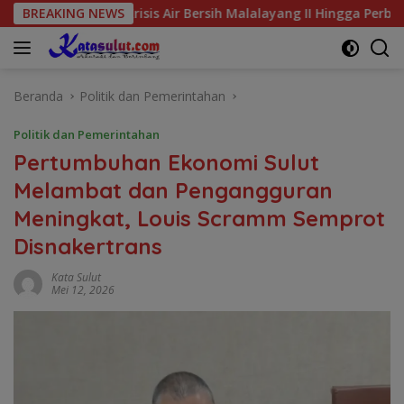
Langsung
wal Krisis Air Bersih Malalayang II Hingga Perbaikan Infrastru
BREAKING NEWS
ke
konten
Beranda
Politik dan Pemerintahan
Politik dan Pemerintahan
Pertumbuhan Ekonomi Sulut
Melambat dan Pengangguran
Meningkat, Louis Scramm Semprot
Disnakertrans
Kata Sulut
Mei 12, 2026