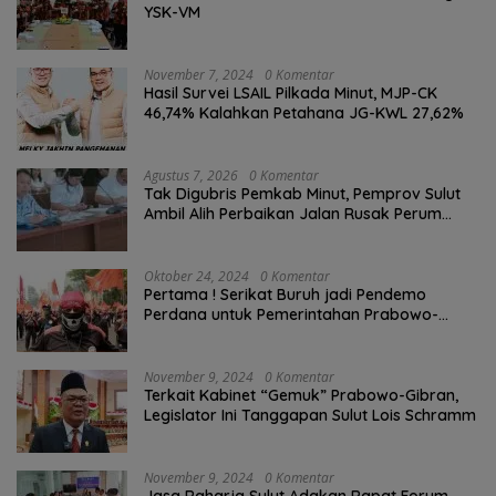
YSK-VM
November 7, 2024
0 Komentar
Hasil Survei LSAIL Pilkada Minut, MJP-CK
46,74% Kalahkan Petahana JG-KWL 27,62%
Agustus 7, 2026
0 Komentar
Tak Digubris Pemkab Minut, Pemprov Sulut
Ambil Alih Perbaikan Jalan Rusak Perum
Permata Klabat Paniki Baru
Oktober 24, 2024
0 Komentar
Pertama ! Serikat Buruh jadi Pendemo
Perdana untuk Pemerintahan Prabowo-
Gibran
November 9, 2024
0 Komentar
Terkait Kabinet “Gemuk” Prabowo-Gibran,
Legislator Ini Tanggapan Sulut Lois Schramm
November 9, 2024
0 Komentar