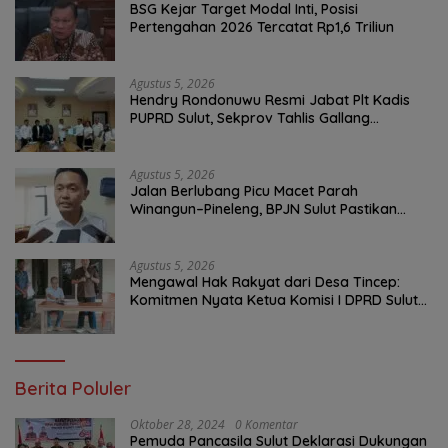
BSG Kejar Target Modal Inti, Posisi
Pertengahan 2026 Tercatat Rp1,6 Triliun
Agustus 5, 2026
Hendry Rondonuwu Resmi Jabat Plt Kadis
PUPRD Sulut, Sekprov Tahlis Gallang
Tekankan Optimalisasi Layanan Publik
Agustus 5, 2026
Jalan Berlubang Picu Macet Parah
Winangun–Pineleng, BPJN Sulut Pastikan
Penambalan Aspal Dimulai Malam Ini
Agustus 5, 2026
Mengawal Hak Rakyat dari Desa Tincep:
Komitmen Nyata Ketua Komisi I DPRD Sulut
Braien Waworuntu di Garis Depan Aspirasi
Warga
Berita Poluler
Oktober 28, 2024
0 Komentar
Pemuda Pancasila Sulut Deklarasi Dukungan