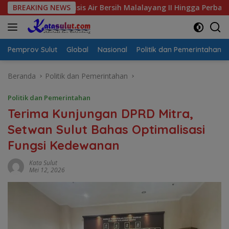
Langsung
l Krisis Air Bersih Malalayang II Hingga Perbaikan Infrastrukt
BREAKING NEWS
ke
konten
Pemprov Sulut
Global
Nasional
Politik dan Pemerintahan
Beranda
Politik dan Pemerintahan
Politik dan Pemerintahan
Terima Kunjungan DPRD Mitra,
Setwan Sulut Bahas Optimalisasi
Fungsi Kedewanan
Kata Sulut
Mei 12, 2026