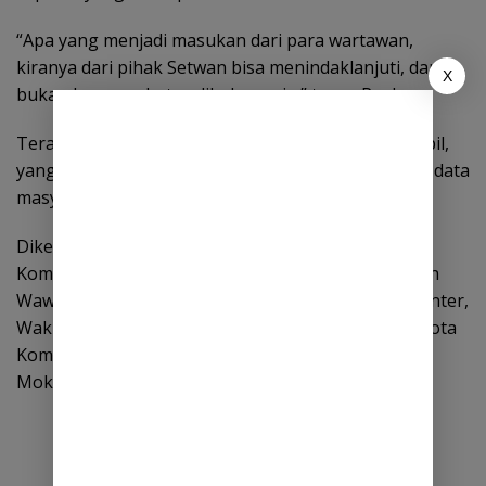
“Apa yang menjadi masukan dari para wartawan,
kiranya dari pihak Setwan bisa menindaklanjuti, dan
X
bukan hanya sebatas dibahas saja,” tegas Royke.
Terakhir, Komisi I melakukan rapat dengan Dukcapil,
yang fokus untuk mendapatkan informasi tentang data
masyarakat.
Diketahui, RDP tersebut digelar langsung di Ruang
Komisi I DPRD Sulut dan dipimpin oleh Ketua Braien
Waworuntu, didampingi wakil ketua DPRD Royke Anter,
Wakil Ketua Komisi I Rhesa Waworuntu serta anggota
Komisi I, yakni Muliadi Paputungan dan Raski
Mokodompit dan Fharamita Mokodompit. (adv)