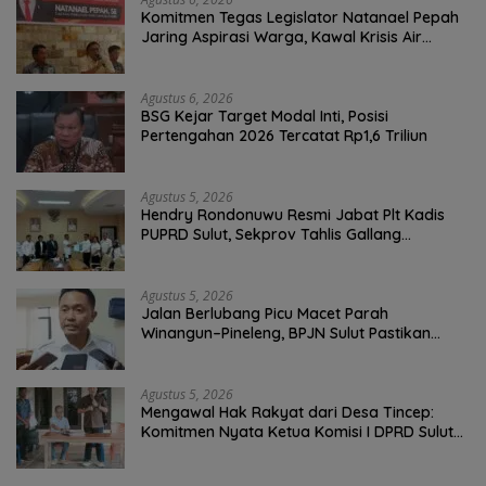
Komitmen Tegas Legislator Natanael Pepah
Jaring Aspirasi Warga, Kawal Krisis Air
Bersih Malalayang II Hingga Perbaikan
Infrastruktur
Agustus 6, 2026
BSG Kejar Target Modal Inti, Posisi
Pertengahan 2026 Tercatat Rp1,6 Triliun
Agustus 5, 2026
Hendry Rondonuwu Resmi Jabat Plt Kadis
PUPRD Sulut, Sekprov Tahlis Gallang
Tekankan Optimalisasi Layanan Publik
Agustus 5, 2026
Jalan Berlubang Picu Macet Parah
Winangun–Pineleng, BPJN Sulut Pastikan
Penambalan Aspal Dimulai Malam Ini
Agustus 5, 2026
Mengawal Hak Rakyat dari Desa Tincep:
Komitmen Nyata Ketua Komisi I DPRD Sulut
Braien Waworuntu di Garis Depan Aspirasi
Warga