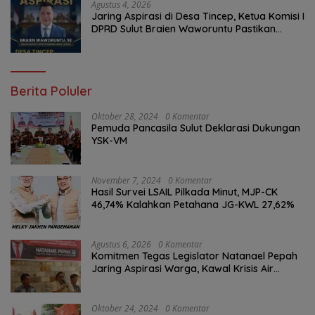
Agustus 4, 2026
Jaring Aspirasi di Desa Tincep, Ketua Komisi I
DPRD Sulut Braien Waworuntu Pastikan
Kawal Tuntas Hak Rakyat
Berita Poluler
Oktober 28, 2024
0 Komentar
Pemuda Pancasila Sulut Deklarasi Dukungan
YSK-VM
November 7, 2024
0 Komentar
Hasil Survei LSAIL Pilkada Minut, MJP-CK
46,74% Kalahkan Petahana JG-KWL 27,62%
Agustus 6, 2026
0 Komentar
Komitmen Tegas Legislator Natanael Pepah
Jaring Aspirasi Warga, Kawal Krisis Air
Bersih Malalayang II Hingga Perbaikan
Infrastruktur
Oktober 24, 2024
0 Komentar