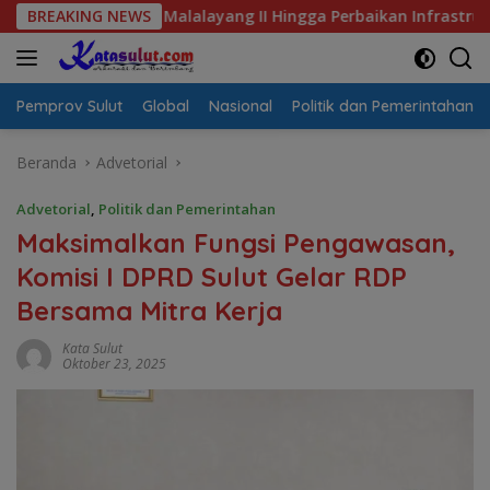
Langsung
alayang II Hingga Perbaikan Infrastruktur
BREAKING NEWS
Jalan Berlu
ke
konten
Pemprov Sulut
Global
Nasional
Politik dan Pemerintahan
Beranda
Advetorial
Advetorial
,
Politik dan Pemerintahan
Maksimalkan Fungsi Pengawasan,
Komisi I DPRD Sulut Gelar RDP
Bersama Mitra Kerja
Kata Sulut
Oktober 23, 2025