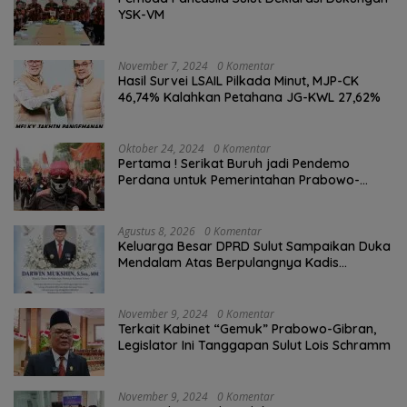
YSK-VM
November 7, 2024
0 Komentar
Hasil Survei LSAIL Pilkada Minut, MJP-CK
46,74% Kalahkan Petahana JG-KWL 27,62%
Oktober 24, 2024
0 Komentar
Pertama ! Serikat Buruh jadi Pendemo
Perdana untuk Pemerintahan Prabowo-
Gibran
Agustus 8, 2026
0 Komentar
Keluarga Besar DPRD Sulut Sampaikan Duka
Mendalam Atas Berpulangnya Kadis
Perkebunan Darwin Muksin
November 9, 2024
0 Komentar
Terkait Kabinet “Gemuk” Prabowo-Gibran,
Legislator Ini Tanggapan Sulut Lois Schramm
November 9, 2024
0 Komentar