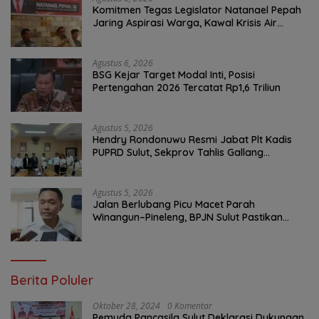
Komitmen Tegas Legislator Natanael Pepah
Jaring Aspirasi Warga, Kawal Krisis Air
Bersih Malalayang II Hingga Perbaikan
Infrastruktur
Agustus 6, 2026
BSG Kejar Target Modal Inti, Posisi
Pertengahan 2026 Tercatat Rp1,6 Triliun
Agustus 5, 2026
Hendry Rondonuwu Resmi Jabat Plt Kadis
PUPRD Sulut, Sekprov Tahlis Gallang
Tekankan Optimalisasi Layanan Publik
Agustus 5, 2026
Jalan Berlubang Picu Macet Parah
Winangun–Pineleng, BPJN Sulut Pastikan
Penambalan Aspal Dimulai Malam Ini
Berita Poluler
Oktober 28, 2024
0 Komentar
Pemuda Pancasila Sulut Deklarasi Dukungan