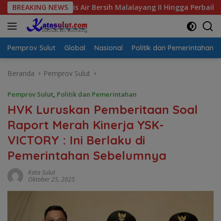
Langsung
Krisis Air Bersih Malalayang II Hingga Perbaikan Infrastruktur
BREAKING NEWS
ke
konten
Pemprov Sulut
Global
Nasional
Politik dan Pemerintahan
Beranda
Pemprov Sulut
Pemprov Sulut
,
Politik dan Pemerintahan
HVK Luruskan Pemberitaan Soal
Raport Merah Kinerja YSK-
VICTORY : Ini Berlaku di
Pemerintahan Sebelumnya
Kata Sulut
Oktober 25, 2025