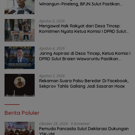
Winangun–Pineleng, BPJN Sulut Pastikan
Penambalan Aspal Dimulai Malam Ini
Agustus 5, 2026
Mengawal Hak Rakyat dari Desa Tincep:
Komitmen Nyata Ketua Komisi I DPRD Sulut
Braien Waworuntu di Garis Depan Aspirasi
Warga
Agustus 4, 2026
Jaring Aspirasi di Desa Tincep, Ketua Komisi I
DPRD Sulut Braien Waworuntu Pastikan
Kawal Tuntas Hak Rakyat
Agustus 3, 2026
Rekaman Suara Palsu Beredar Di Facebook,
Sekprov Tahlis Gallang Jadi Sasaran Hoax
Berita Poluler
Oktober 28, 2024
0 Komentar
Pemuda Pancasila Sulut Deklarasi Dukungan
YSK-VM