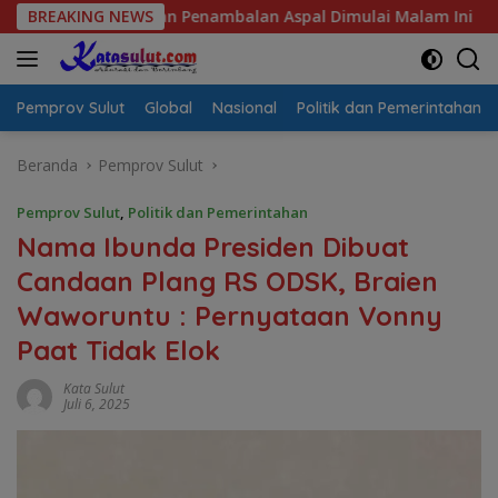
Langsung
 Pastikan Penambalan Aspal Dimulai Malam Ini
BREAKING NEWS
Sulut S
ke
konten
Pemprov Sulut
Global
Nasional
Politik dan Pemerintahan
Beranda
Pemprov Sulut
Pemprov Sulut
,
Politik dan Pemerintahan
Nama Ibunda Presiden Dibuat
Candaan Plang RS ODSK, Braien
Waworuntu : Pernyataan Vonny
Paat Tidak Elok
Kata Sulut
Juli 6, 2025