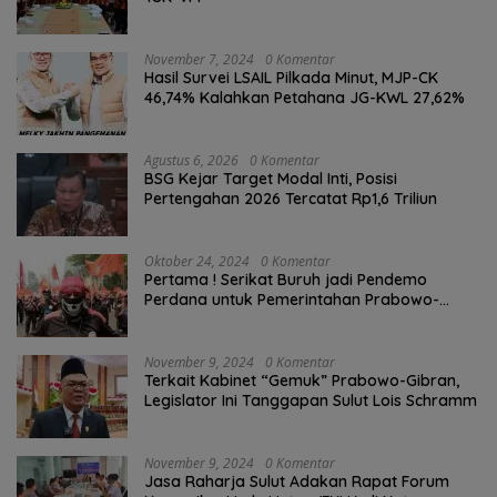
November 7, 2024
0 Komentar
Hasil Survei LSAIL Pilkada Minut, MJP-CK
46,74% Kalahkan Petahana JG-KWL 27,62%
Agustus 6, 2026
0 Komentar
BSG Kejar Target Modal Inti, Posisi
Pertengahan 2026 Tercatat Rp1,6 Triliun
Oktober 24, 2024
0 Komentar
Pertama ! Serikat Buruh jadi Pendemo
Perdana untuk Pemerintahan Prabowo-
Gibran
November 9, 2024
0 Komentar
Terkait Kabinet “Gemuk” Prabowo-Gibran,
Legislator Ini Tanggapan Sulut Lois Schramm
November 9, 2024
0 Komentar
Jasa Raharja Sulut Adakan Rapat Forum