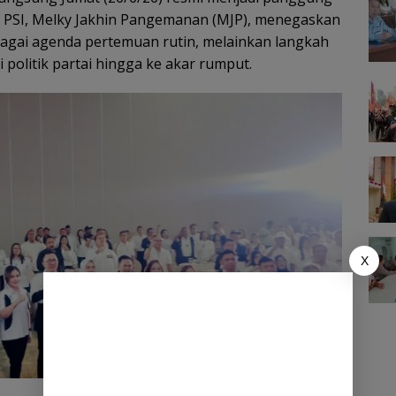
PP PSI, Melky Jakhin Pangemanan (MJP), menegaskan
gai agenda pertemuan rutin, melainkan langkah
politik partai hingga ke akar rumput.
X