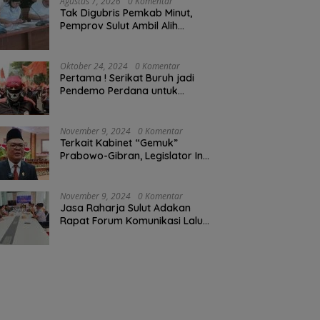
Agustus 7, 2026
0 Komentar
Tak Digubris Pemkab Minut,
Pemprov Sulut Ambil Alih
Perbaikan Jalan Rusak Perum
Permata Klabat Paniki Baru
Oktober 24, 2024
0 Komentar
Pertama ! Serikat Buruh jadi
Pendemo Perdana untuk
Pemerintahan Prabowo-Gibran
November 9, 2024
0 Komentar
Terkait Kabinet “Gemuk”
Prabowo-Gibran, Legislator Ini
Tanggapan Sulut Lois
Schramm
November 9, 2024
0 Komentar
Jasa Raharja Sulut Adakan
Rapat Forum Komunikasi Lalu
Lintas (FKLL) di Kota Tomohon