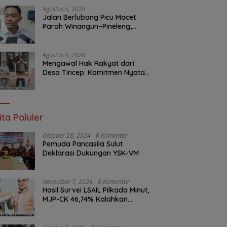
Layanan Publik
Agustus 5, 2026
Jalan Berlubang Picu Macet
Parah Winangun–Pineleng,
BPJN Sulut Pastikan
Penambalan Aspal Dimulai
Malam Ini
Agustus 5, 2026
Mengawal Hak Rakyat dari
Desa Tincep: Komitmen Nyata
Ketua Komisi I DPRD Sulut
Braien Waworuntu di Garis
Depan Aspirasi Warga
ita Poluler
Oktober 28, 2024
0 Komentar
Pemuda Pancasila Sulut
Deklarasi Dukungan YSK-VM
November 7, 2024
0 Komentar
Hasil Survei LSAIL Pilkada Minut,
MJP-CK 46,74% Kalahkan
Petahana JG-KWL 27,62%