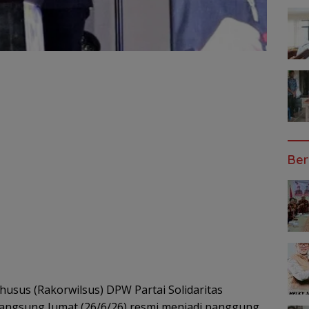
Ber
usus (Rakorwilsus) DPW Partai Solidaritas
rlangsung Jumat (26/6/26) resmi menjadi panggung