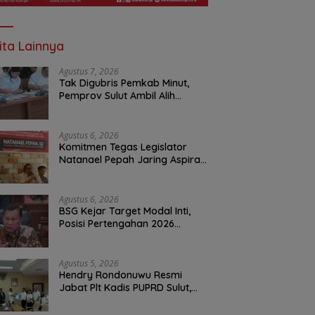
ita Lainnya
Agustus 7, 2026
Tak Digubris Pemkab Minut,
Pemprov Sulut Ambil Alih
Perbaikan Jalan Rusak Perum
Permata Klabat Paniki Baru
Agustus 6, 2026
Komitmen Tegas Legislator
Natanael Pepah Jaring Aspirasi
Warga, Kawal Krisis Air Bersih
Malalayang II Hingga Perbaikan
Infrastruktur
Agustus 6, 2026
BSG Kejar Target Modal Inti,
Posisi Pertengahan 2026
Tercatat Rp1,6 Triliun
Agustus 5, 2026
Hendry Rondonuwu Resmi
Jabat Plt Kadis PUPRD Sulut,
Sekprov Tahlis Gallang
Tekankan Optimalisasi