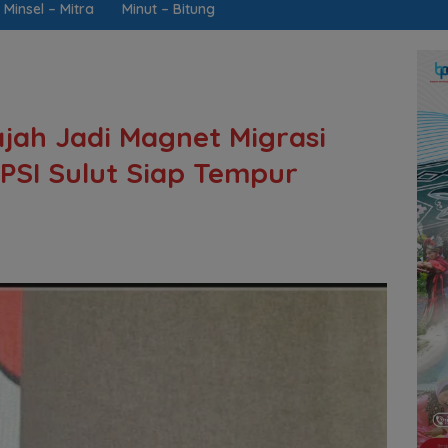
Minsel – Mitra
Minut – Bitung
jah Jadi Magnet Migrasi
 PSI Sulut Siap Tempur
k