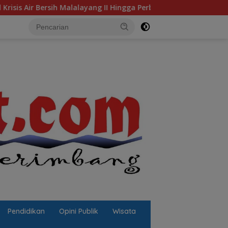
 II Hingga Perbaikan Infrastruktur
Jalan Berlubang Pic
Pendidikan
Opini Publik
Wisata