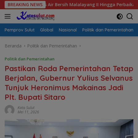
Langsung
risis Air Bersih Malalayang II Hingga Perbaikan Infrastruktur
BREAKING NEWS
ke
konten
Pemprov Sulut
Global
Nasional
Politik dan Pemerintahan
Beranda
Politik dan Pemerintahan
Politik dan Pemerintahan
Pastikan Roda Pemerintahan Tetap
Berjalan, Gubernur Yulius Selvanus
Tunjuk Heronimus Makainas Jadi
Plt. Bupati Sitaro
Kata Sulut
Mei 11, 2026