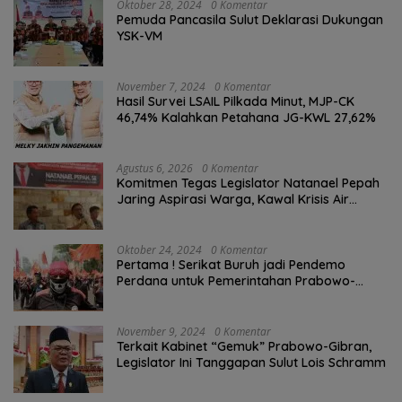
Oktober 28, 2024
0 Komentar
Pemuda Pancasila Sulut Deklarasi Dukungan
YSK-VM
November 7, 2024
0 Komentar
Hasil Survei LSAIL Pilkada Minut, MJP-CK
46,74% Kalahkan Petahana JG-KWL 27,62%
Agustus 6, 2026
0 Komentar
Komitmen Tegas Legislator Natanael Pepah
Jaring Aspirasi Warga, Kawal Krisis Air
Bersih Malalayang II Hingga Perbaikan
Infrastruktur
Oktober 24, 2024
0 Komentar
Pertama ! Serikat Buruh jadi Pendemo
Perdana untuk Pemerintahan Prabowo-
Gibran
November 9, 2024
0 Komentar
Terkait Kabinet “Gemuk” Prabowo-Gibran,
Legislator Ini Tanggapan Sulut Lois Schramm