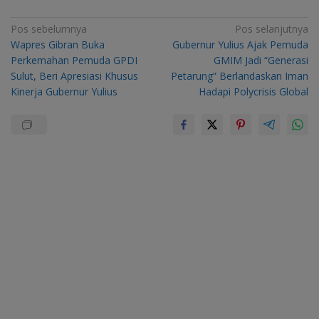
Navigasi
Pos sebelumnya
Pos selanjutnya
Wapres Gibran Buka
Gubernur Yulius Ajak Pemuda
pos
Perkemahan Pemuda GPDI
GMIM Jadi “Generasi
Sulut, Beri Apresiasi Khusus
Petarung” Berlandaskan Iman
Kinerja Gubernur Yulius
Hadapi Polycrisis Global