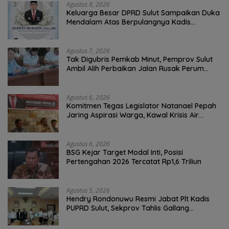
Agustus 8, 2026
Keluarga Besar DPRD Sulut Sampaikan Duka
Mendalam Atas Berpulangnya Kadis
Perkebunan Darwin Muksin
Agustus 7, 2026
Tak Digubris Pemkab Minut, Pemprov Sulut
Ambil Alih Perbaikan Jalan Rusak Perum
Permata Klabat Paniki Baru
Agustus 6, 2026
Komitmen Tegas Legislator Natanael Pepah
Jaring Aspirasi Warga, Kawal Krisis Air
Bersih Malalayang II Hingga Perbaikan
Infrastruktur
Agustus 6, 2026
BSG Kejar Target Modal Inti, Posisi
Pertengahan 2026 Tercatat Rp1,6 Triliun
Agustus 5, 2026
Hendry Rondonuwu Resmi Jabat Plt Kadis
PUPRD Sulut, Sekprov Tahlis Gallang
Tekankan Optimalisasi Layanan Publik