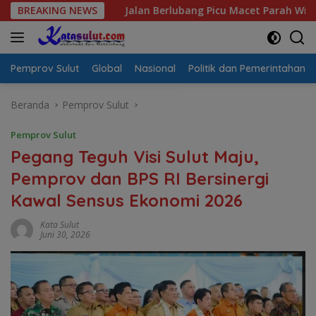
Langsung
BREAKING NEWS
Jalan Berlubang Picu Macet Parah Winangun–Pineleng,
ke
konten
Pemprov Sulut
Global
Nasional
Politik dan Pemerintahan
Beranda
Pemprov Sulut
Pemprov Sulut
Pegang Teguh Visi Sulut Maju,
Pemprov dan BPS RI Bersinergi
Kawal Sensus Ekonomi 2026
Kata Sulut
Juni 30, 2026