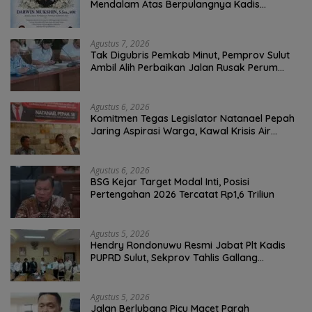
Mendalam Atas Berpulangnya Kadis
Perkebunan Darwin Muksin
Agustus 7, 2026
Tak Digubris Pemkab Minut, Pemprov Sulut
Ambil Alih Perbaikan Jalan Rusak Perum
Permata Klabat Paniki Baru
Agustus 6, 2026
Komitmen Tegas Legislator Natanael Pepah
Jaring Aspirasi Warga, Kawal Krisis Air
Bersih Malalayang II Hingga Perbaikan
Infrastruktur
Agustus 6, 2026
BSG Kejar Target Modal Inti, Posisi
Pertengahan 2026 Tercatat Rp1,6 Triliun
Agustus 5, 2026
Hendry Rondonuwu Resmi Jabat Plt Kadis
PUPRD Sulut, Sekprov Tahlis Gallang
Tekankan Optimalisasi Layanan Publik
Agustus 5, 2026
Jalan Berlubang Picu Macet Parah