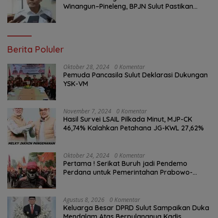
Winangun–Pineleng, BPJN Sulut Pastikan
Penambalan Aspal Dimulai Malam Ini
Berita Poluler
Oktober 28, 2024
0 Komentar
Pemuda Pancasila Sulut Deklarasi Dukungan
YSK-VM
November 7, 2024
0 Komentar
Hasil Survei LSAIL Pilkada Minut, MJP-CK
46,74% Kalahkan Petahana JG-KWL 27,62%
Oktober 24, 2024
0 Komentar
Pertama ! Serikat Buruh jadi Pendemo
Perdana untuk Pemerintahan Prabowo-
Gibran
Agustus 8, 2026
0 Komentar
Keluarga Besar DPRD Sulut Sampaikan Duka
Mendalam Atas Berpulangnya Kadis