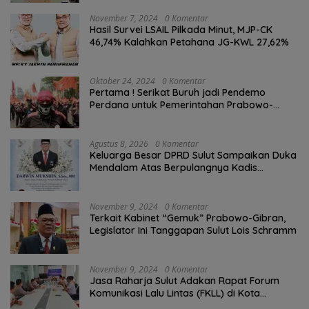
November 7, 2024
0 Komentar
Hasil Survei LSAIL Pilkada Minut, MJP-CK
46,74% Kalahkan Petahana JG-KWL 27,62%
Oktober 24, 2024
0 Komentar
Pertama ! Serikat Buruh jadi Pendemo
Perdana untuk Pemerintahan Prabowo-
Gibran
Agustus 8, 2026
0 Komentar
Keluarga Besar DPRD Sulut Sampaikan Duka
Mendalam Atas Berpulangnya Kadis
Perkebunan Darwin Muksin
November 9, 2024
0 Komentar
Terkait Kabinet “Gemuk” Prabowo-Gibran,
Legislator Ini Tanggapan Sulut Lois Schramm
November 9, 2024
0 Komentar
Jasa Raharja Sulut Adakan Rapat Forum
Komunikasi Lalu Lintas (FKLL) di Kota
Tomohon