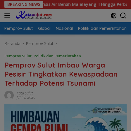
Langsung
l Krisis Air Bersih Malalayang II Hingga Perbaikan Infrastrukt
BREAKING NEWS
ke
konten
Pemprov Sulut
Global
Nasional
Politik dan Pemerintahan
Beranda
Pemprov Sulut
Pemprov Sulut
,
Politik dan Pemerintahan
Pemprov Sulut Imbau Warga
Pesisir Tingkatkan Kewaspadaan
Terhadap Potensi Tsunami
Kata Sulut
Juni 8, 2026