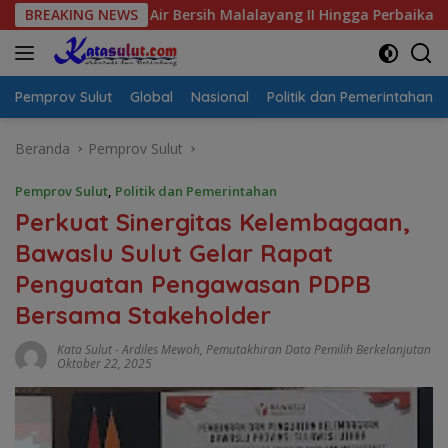
Langsung
isis Air Bersih Malalayang II Hingga Perbaikan Infrastruktur
BREAKING NEWS
ke
konten
Pemprov Sulut
Global
Nasional
Politik dan Pemerintahan
Beranda
Pemprov Sulut
Pemprov Sulut
,
Politik dan Pemerintahan
Perkuat Sinergitas Kelembagaan,
Bawaslu Sulut Gelar Rapat
Penguatan Pengawasan PDPB
Bersama Stakeholder
Kata Sulut
-
Ardiles Mewoh
,
Pemutakhiran Data Pemilih Berkelanjutan
Oktober 22, 2025