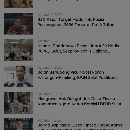
Bersih Malalayang II Hingga Perbaikan
Infrastruktur
Agustus 6, 2026
BSG Kejar Target Modal Inti, Posisi
Pertengahan 2026 Tercatat Rp1,6 Triliun
Agustus 5, 2026
Hendry Rondonuwu Resmi Jabat Plt Kadis
PUPRD Sulut, Sekprov Tahlis Gallang
Tekankan Optimalisasi Layanan Publik
Agustus 5, 2026
Jalan Berlubang Picu Macet Parah
Winangun–Pineleng, BPJN Sulut Pastikan
Penambalan Aspal Dimulai Malam Ini
Agustus 5, 2026
Mengawal Hak Rakyat dari Desa Tincep:
Komitmen Nyata Ketua Komisi I DPRD Sulut
Braien Waworuntu di Garis Depan Aspirasi
Warga
Agustus 4, 2026
Jaring Aspirasi di Desa Tincep, Ketua Komisi I