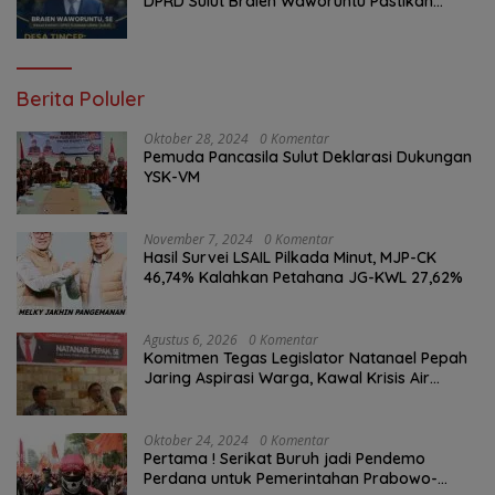
DPRD Sulut Braien Waworuntu Pastikan
Kawal Tuntas Hak Rakyat
Berita Poluler
Oktober 28, 2024
0 Komentar
Pemuda Pancasila Sulut Deklarasi Dukungan
YSK-VM
November 7, 2024
0 Komentar
Hasil Survei LSAIL Pilkada Minut, MJP-CK
46,74% Kalahkan Petahana JG-KWL 27,62%
Agustus 6, 2026
0 Komentar
Komitmen Tegas Legislator Natanael Pepah
Jaring Aspirasi Warga, Kawal Krisis Air
Bersih Malalayang II Hingga Perbaikan
Infrastruktur
Oktober 24, 2024
0 Komentar
Pertama ! Serikat Buruh jadi Pendemo
Perdana untuk Pemerintahan Prabowo-