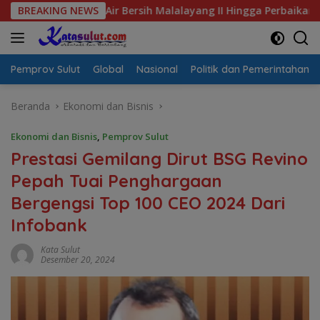
Langsung
Krisis Air Bersih Malalayang II Hingga Perbaikan Infrastruktur
BREAKING NEWS
ke
konten
Pemprov Sulut
Global
Nasional
Politik dan Pemerintahan
Beranda
Ekonomi dan Bisnis
Ekonomi dan Bisnis
,
Pemprov Sulut
Prestasi Gemilang Dirut BSG Revino
Pepah Tuai Penghargaan
Bergengsi Top 100 CEO 2024 Dari
Infobank
Kata Sulut
Desember 20, 2024