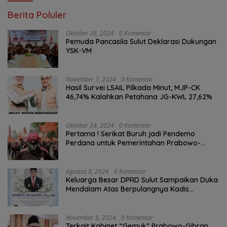
Berita Poluler
Oktober 28, 2024
0 Komentar
Pemuda Pancasila Sulut Deklarasi Dukungan
YSK-VM
November 7, 2024
0 Komentar
Hasil Survei LSAIL Pilkada Minut, MJP-CK
46,74% Kalahkan Petahana JG-KWL 27,62%
Oktober 24, 2024
0 Komentar
Pertama ! Serikat Buruh jadi Pendemo
Perdana untuk Pemerintahan Prabowo-
Gibran
Agustus 8, 2026
0 Komentar
Keluarga Besar DPRD Sulut Sampaikan Duka
Mendalam Atas Berpulangnya Kadis
Perkebunan Darwin Muksin
November 9, 2024
0 Komentar
Terkait Kabinet “Gemuk” Prabowo-Gibran,