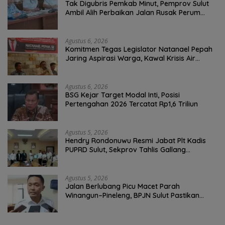
Tak Digubris Pemkab Minut, Pemprov Sulut
Ambil Alih Perbaikan Jalan Rusak Perum
Permata Klabat Paniki Baru
Agustus 6, 2026
Komitmen Tegas Legislator Natanael Pepah
Jaring Aspirasi Warga, Kawal Krisis Air
Bersih Malalayang II Hingga Perbaikan
Infrastruktur
Agustus 6, 2026
BSG Kejar Target Modal Inti, Posisi
Pertengahan 2026 Tercatat Rp1,6 Triliun
Agustus 5, 2026
Hendry Rondonuwu Resmi Jabat Plt Kadis
PUPRD Sulut, Sekprov Tahlis Gallang
Tekankan Optimalisasi Layanan Publik
Agustus 5, 2026
Jalan Berlubang Picu Macet Parah
Winangun–Pineleng, BPJN Sulut Pastikan
Penambalan Aspal Dimulai Malam Ini