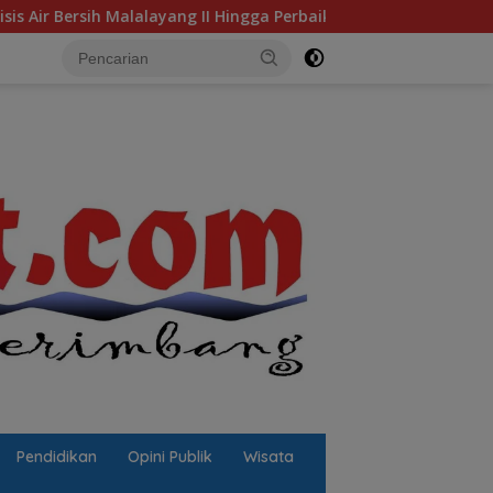
 II Hingga Perbaikan Infrastruktur
Jalan Berlubang Pi
Pendidikan
Opini Publik
Wisata