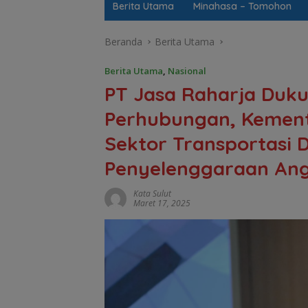
Berita Utama
Minahasa – Tomohon
Beranda
Berita Utama
Berita Utama
,
Nasional
PT Jasa Raharja Duku
Perhubungan, Kemen
Sektor Transportasi 
Penyelenggaraan An
Kata Sulut
Maret 17, 2025