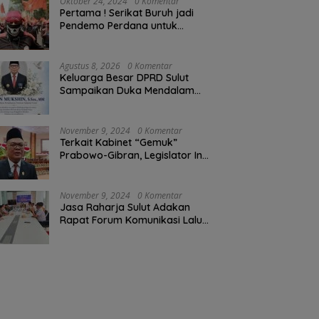
Oktober 24, 2024
0 Komentar
Pertama ! Serikat Buruh jadi
Pendemo Perdana untuk
Pemerintahan Prabowo-Gibran
Agustus 8, 2026
0 Komentar
Keluarga Besar DPRD Sulut
Sampaikan Duka Mendalam
Atas Berpulangnya Kadis
Perkebunan Darwin Muksin
November 9, 2024
0 Komentar
Terkait Kabinet “Gemuk”
Prabowo-Gibran, Legislator Ini
Tanggapan Sulut Lois
Schramm
November 9, 2024
0 Komentar
Jasa Raharja Sulut Adakan
Rapat Forum Komunikasi Lalu
Lintas (FKLL) di Kota Tomohon