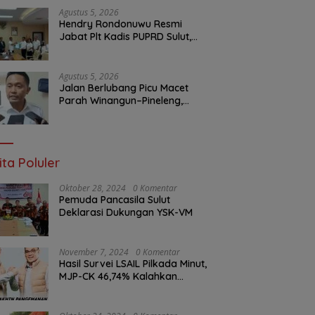
Agustus 5, 2026
Hendry Rondonuwu Resmi
Jabat Plt Kadis PUPRD Sulut,
Sekprov Tahlis Gallang
Tekankan Optimalisasi
Layanan Publik
Agustus 5, 2026
Jalan Berlubang Picu Macet
Parah Winangun–Pineleng,
BPJN Sulut Pastikan
Penambalan Aspal Dimulai
Malam Ini
ita Poluler
Oktober 28, 2024
0 Komentar
Pemuda Pancasila Sulut
Deklarasi Dukungan YSK-VM
November 7, 2024
0 Komentar
Hasil Survei LSAIL Pilkada Minut,
MJP-CK 46,74% Kalahkan
Petahana JG-KWL 27,62%