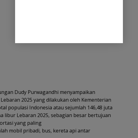
ubungan Dudy Purwagandhi menyampaikan
n Lebaran 2025 yang dilakukan oleh Kementerian
al populasi Indonesia atau sejumlah 146,48 juta
 libur Lebaran 2025, sebagian besar bertujuan
ortasi yang paling
ah mobil pribadi, bus, kereta api antar