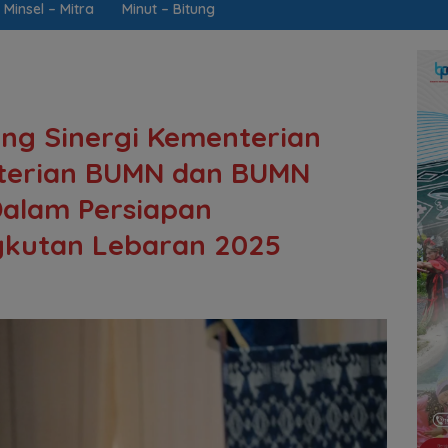
Minsel – Mitra
Minut – Bitung
ng Sinergi Kementerian
terian BUMN dan BUMN
Dalam Persiapan
gkutan Lebaran 2025