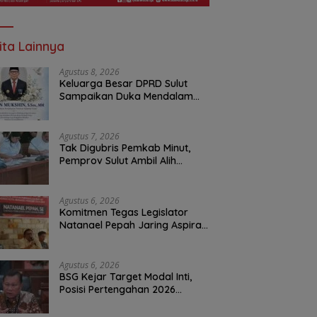
ita Lainnya
Agustus 8, 2026
Keluarga Besar DPRD Sulut
Sampaikan Duka Mendalam
Atas Berpulangnya Kadis
Perkebunan Darwin Muksin
Agustus 7, 2026
Tak Digubris Pemkab Minut,
Pemprov Sulut Ambil Alih
Perbaikan Jalan Rusak Perum
Permata Klabat Paniki Baru
Agustus 6, 2026
Komitmen Tegas Legislator
Natanael Pepah Jaring Aspirasi
Warga, Kawal Krisis Air Bersih
Malalayang II Hingga Perbaikan
Infrastruktur
Agustus 6, 2026
BSG Kejar Target Modal Inti,
Posisi Pertengahan 2026
Tercatat Rp1,6 Triliun