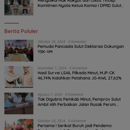
Mengawal Hak Rakyat dari Desa Tincep:
Komitmen Nyata Ketua Komisi I DPRD Sulut
Braien Waworuntu di Garis Depan Aspirasi
Warga
Berita Poluler
Oktober 28, 2024
0 Komentar
Pemuda Pancasila Sulut Deklarasi Dukungan
YSK-VM
November 7, 2024
0 Komentar
Hasil Survei LSAIL Pilkada Minut, MJP-CK
46,74% Kalahkan Petahana JG-KWL 27,62%
Agustus 7, 2026
0 Komentar
Tak Digubris Pemkab Minut, Pemprov Sulut
Ambil Alih Perbaikan Jalan Rusak Perum
Permata Klabat Paniki Baru
Oktober 24, 2024
0 Komentar
Pertama ! Serikat Buruh jadi Pendemo