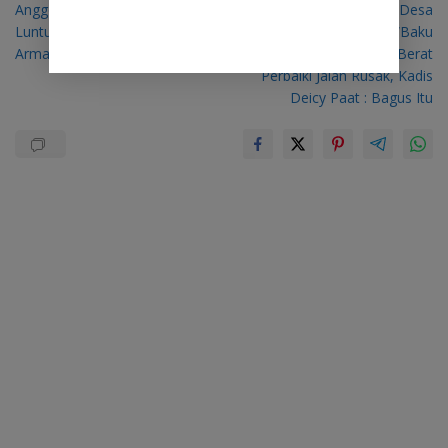
Anggota DPRD Sulut Normans
Bikin Malu! Warga Desa
pos
Luntungan Usul Penambahan
Mopolo Terpaksa “Baku
Armada Rute Talaud-Manado
Brantang” Sewa Alat Berat
Perbaiki Jalan Rusak, Kadis
Deicy Paat : Bagus Itu