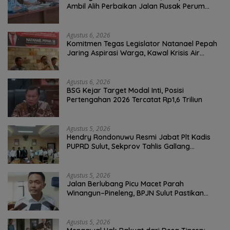
Ambil Alih Perbaikan Jalan Rusak Perum
Permata Klabat Paniki Baru
Agustus 6, 2026
Komitmen Tegas Legislator Natanael Pepah
Jaring Aspirasi Warga, Kawal Krisis Air
Bersih Malalayang II Hingga Perbaikan
Infrastruktur
Agustus 6, 2026
BSG Kejar Target Modal Inti, Posisi
Pertengahan 2026 Tercatat Rp1,6 Triliun
Agustus 5, 2026
Hendry Rondonuwu Resmi Jabat Plt Kadis
PUPRD Sulut, Sekprov Tahlis Gallang
Tekankan Optimalisasi Layanan Publik
Agustus 5, 2026
Jalan Berlubang Picu Macet Parah
Winangun–Pineleng, BPJN Sulut Pastikan
Penambalan Aspal Dimulai Malam Ini
Agustus 5, 2026