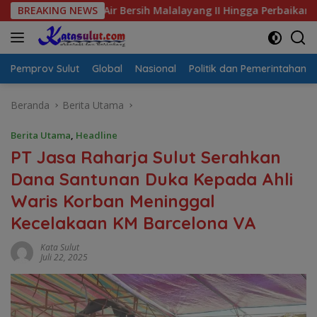
Langsung
sis Air Bersih Malalayang II Hingga Perbaikan Infrastruktur
BREAKING NEWS
ke
konten
Pemprov Sulut
Global
Nasional
Politik dan Pemerintahan
Beranda
Berita Utama
Berita Utama
,
Headline
PT Jasa Raharja Sulut Serahkan
Dana Santunan Duka Kepada Ahli
Waris Korban Meninggal
Kecelakaan KM Barcelona VA
Kata Sulut
Juli 22, 2025