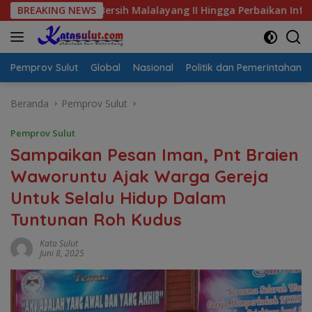
Langsung
 Air Bersih Malalayang II Hingga Perbaikan Infrastruktur
BREAKING NEWS
ke
konten
Pemprov Sulut
Global
Nasional
Politik dan Pemerintahan
Beranda
Pemprov Sulut
Pemprov Sulut
Sampaikan Pesan Iman, Pnt Braien
Waworuntu Ajak Warga Gereja
Untuk Selalu Hidup Dalam
Tuntunan Roh Kudus
Kata Sulut
Juni 8, 2025