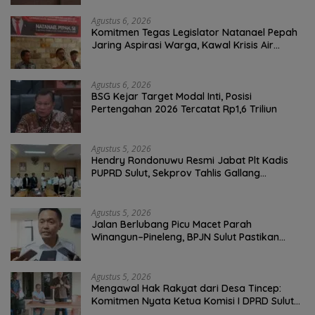
Agustus 6, 2026
Komitmen Tegas Legislator Natanael Pepah
Jaring Aspirasi Warga, Kawal Krisis Air
Bersih Malalayang II Hingga Perbaikan
Infrastruktur
Agustus 6, 2026
BSG Kejar Target Modal Inti, Posisi
Pertengahan 2026 Tercatat Rp1,6 Triliun
Agustus 5, 2026
Hendry Rondonuwu Resmi Jabat Plt Kadis
PUPRD Sulut, Sekprov Tahlis Gallang
Tekankan Optimalisasi Layanan Publik
Agustus 5, 2026
Jalan Berlubang Picu Macet Parah
Winangun–Pineleng, BPJN Sulut Pastikan
Penambalan Aspal Dimulai Malam Ini
Agustus 5, 2026
Mengawal Hak Rakyat dari Desa Tincep:
Komitmen Nyata Ketua Komisi I DPRD Sulut
Braien Waworuntu di Garis Depan Aspirasi