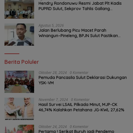
Hendry Rondonuwu Resmi Jabat Plt Kadis
PUPRD Sulut, Sekprov Tahlis Gallang
Tekankan Optimalisasi Layanan Publik
Agustus 5, 2026
Jalan Berlubang Picu Macet Parah
Winangun–Pineleng, BPJN Sulut Pastikan
Penambalan Aspal Dimulai Malam Ini
Berita Poluler
Oktober 28, 2024
0 Komentar
Pemuda Pancasila Sulut Deklarasi Dukungan
YSK-VM
November 7, 2024
0 Komentar
Hasil Survei LSAIL Pilkada Minut, MJP-CK
46,74% Kalahkan Petahana JG-KWL 27,62%
Oktober 24, 2024
0 Komentar
Pertama ! Serikat Buruh jadi Pendemo