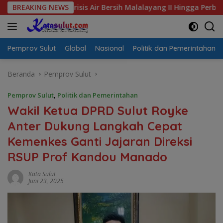
Langsung
al Krisis Air Bersih Malalayang II Hingga Perbaikan Infrastruk
BREAKING NEWS
ke
konten
Pemprov Sulut
Global
Nasional
Politik dan Pemerintahan
Beranda
Pemprov Sulut
Pemprov Sulut
,
Politik dan Pemerintahan
Wakil Ketua DPRD Sulut Royke
Anter Dukung Langkah Cepat
Kemenkes Ganti Jajaran Direksi
RSUP Prof Kandou Manado
Kata Sulut
Juni 23, 2025