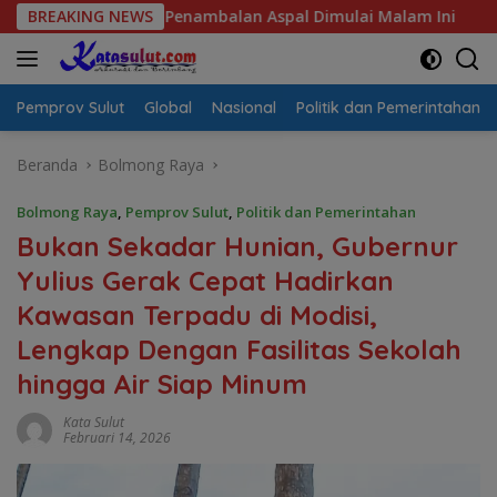
Langsung
n Penambalan Aspal Dimulai Malam Ini
BREAKING NEWS
Sulut Sambut “S
ke
konten
Pemprov Sulut
Global
Nasional
Politik dan Pemerintahan
Beranda
Bolmong Raya
Bolmong Raya
,
Pemprov Sulut
,
Politik dan Pemerintahan
Bukan Sekadar Hunian, Gubernur
Yulius Gerak Cepat Hadirkan
Kawasan Terpadu di Modisi,
Lengkap Dengan Fasilitas Sekolah
hingga Air Siap Minum
Kata Sulut
Februari 14, 2026