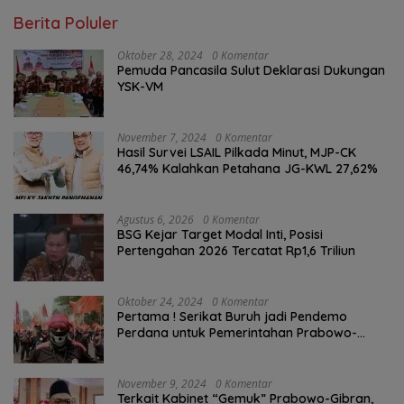
Berita Poluler
Oktober 28, 2024
0 Komentar
Pemuda Pancasila Sulut Deklarasi Dukungan
YSK-VM
November 7, 2024
0 Komentar
Hasil Survei LSAIL Pilkada Minut, MJP-CK
46,74% Kalahkan Petahana JG-KWL 27,62%
Agustus 6, 2026
0 Komentar
BSG Kejar Target Modal Inti, Posisi
Pertengahan 2026 Tercatat Rp1,6 Triliun
Oktober 24, 2024
0 Komentar
Pertama ! Serikat Buruh jadi Pendemo
Perdana untuk Pemerintahan Prabowo-
Gibran
November 9, 2024
0 Komentar
Terkait Kabinet “Gemuk” Prabowo-Gibran,