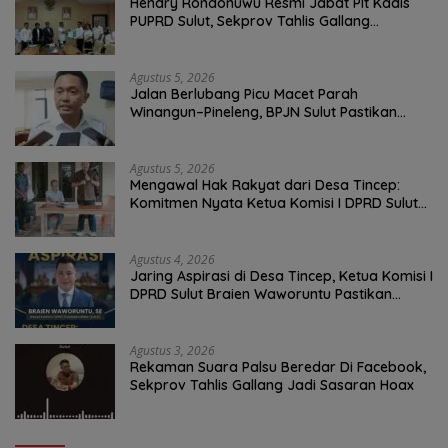
Hendry Rondonuwu Resmi Jabat Plt Kadis
PUPRD Sulut, Sekprov Tahlis Gallang
Tekankan Optimalisasi Layanan Publik
Agustus 5, 2026
Jalan Berlubang Picu Macet Parah
Winangun–Pineleng, BPJN Sulut Pastikan
Penambalan Aspal Dimulai Malam Ini
Agustus 5, 2026
Mengawal Hak Rakyat dari Desa Tincep:
Komitmen Nyata Ketua Komisi I DPRD Sulut
Braien Waworuntu di Garis Depan Aspirasi
Warga
Agustus 4, 2026
Jaring Aspirasi di Desa Tincep, Ketua Komisi I
DPRD Sulut Braien Waworuntu Pastikan
Kawal Tuntas Hak Rakyat
Agustus 3, 2026
Rekaman Suara Palsu Beredar Di Facebook,
Sekprov Tahlis Gallang Jadi Sasaran Hoax