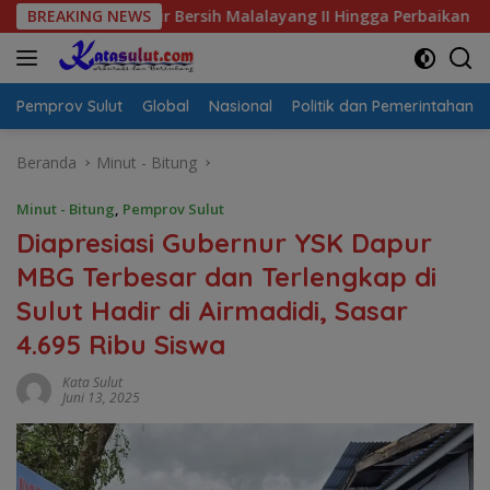
Langsung
Air Bersih Malalayang II Hingga Perbaikan Infrastruktur
BREAKING NEWS
ke
konten
Pemprov Sulut
Global
Nasional
Politik dan Pemerintahan
Beranda
Minut - Bitung
Minut - Bitung
,
Pemprov Sulut
Diapresiasi Gubernur YSK Dapur
MBG Terbesar dan Terlengkap di
Sulut Hadir di Airmadidi, Sasar
4.695 Ribu Siswa
Kata Sulut
Juni 13, 2025