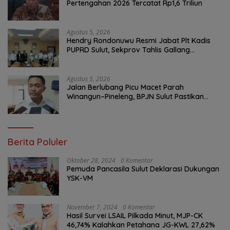
Pertengahan 2026 Tercatat Rp1,6 Triliun
Agustus 5, 2026
Hendry Rondonuwu Resmi Jabat Plt Kadis
PUPRD Sulut, Sekprov Tahlis Gallang
Tekankan Optimalisasi Layanan Publik
Agustus 5, 2026
Jalan Berlubang Picu Macet Parah
Winangun–Pineleng, BPJN Sulut Pastikan
Penambalan Aspal Dimulai Malam Ini
Berita Poluler
Oktober 28, 2024
0 Komentar
Pemuda Pancasila Sulut Deklarasi Dukungan
YSK-VM
November 7, 2024
0 Komentar
Hasil Survei LSAIL Pilkada Minut, MJP-CK
46,74% Kalahkan Petahana JG-KWL 27,62%