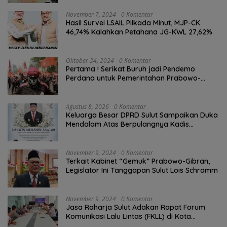
November 7, 2024
0 Komentar
Hasil Survei LSAIL Pilkada Minut, MJP-CK
46,74% Kalahkan Petahana JG-KWL 27,62%
Oktober 24, 2024
0 Komentar
Pertama ! Serikat Buruh jadi Pendemo
Perdana untuk Pemerintahan Prabowo-
Gibran
Agustus 8, 2026
0 Komentar
Keluarga Besar DPRD Sulut Sampaikan Duka
Mendalam Atas Berpulangnya Kadis
Perkebunan Darwin Muksin
November 9, 2024
0 Komentar
Terkait Kabinet “Gemuk” Prabowo-Gibran,
Legislator Ini Tanggapan Sulut Lois Schramm
November 9, 2024
0 Komentar
Jasa Raharja Sulut Adakan Rapat Forum
Komunikasi Lalu Lintas (FKLL) di Kota
Tomohon