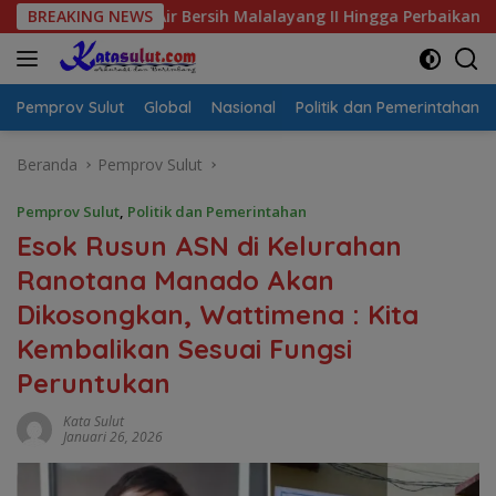
Langsung
risis Air Bersih Malalayang II Hingga Perbaikan Infrastruktur
BREAKING NEWS
ke
konten
Pemprov Sulut
Global
Nasional
Politik dan Pemerintahan
Beranda
Pemprov Sulut
Pemprov Sulut
,
Politik dan Pemerintahan
Esok Rusun ASN di Kelurahan
Ranotana Manado Akan
Dikosongkan, Wattimena : Kita
Kembalikan Sesuai Fungsi
Peruntukan
Kata Sulut
Januari 26, 2026