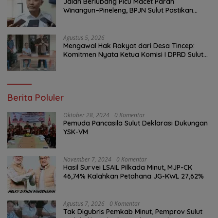
Jalan Berlubang Picu Macet Parah
Winangun–Pineleng, BPJN Sulut Pastikan
Penambalan Aspal Dimulai Malam Ini
Agustus 5, 2026
Mengawal Hak Rakyat dari Desa Tincep:
Komitmen Nyata Ketua Komisi I DPRD Sulut
Braien Waworuntu di Garis Depan Aspirasi
Warga
Berita Poluler
Oktober 28, 2024
0 Komentar
Pemuda Pancasila Sulut Deklarasi Dukungan
YSK-VM
November 7, 2024
0 Komentar
Hasil Survei LSAIL Pilkada Minut, MJP-CK
46,74% Kalahkan Petahana JG-KWL 27,62%
Agustus 7, 2026
0 Komentar
Tak Digubris Pemkab Minut, Pemprov Sulut