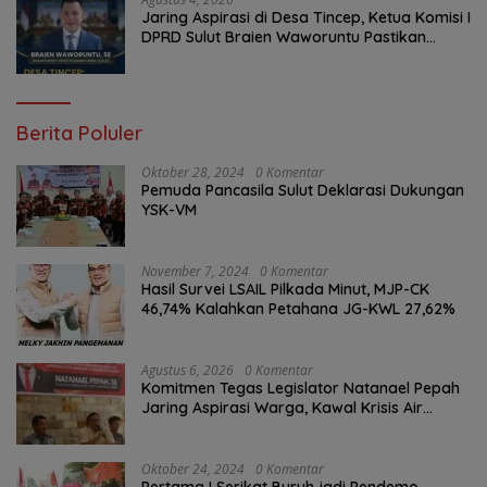
Jaring Aspirasi di Desa Tincep, Ketua Komisi I
DPRD Sulut Braien Waworuntu Pastikan
Kawal Tuntas Hak Rakyat
Berita Poluler
Oktober 28, 2024
0 Komentar
Pemuda Pancasila Sulut Deklarasi Dukungan
YSK-VM
November 7, 2024
0 Komentar
Hasil Survei LSAIL Pilkada Minut, MJP-CK
46,74% Kalahkan Petahana JG-KWL 27,62%
Agustus 6, 2026
0 Komentar
Komitmen Tegas Legislator Natanael Pepah
Jaring Aspirasi Warga, Kawal Krisis Air
Bersih Malalayang II Hingga Perbaikan
Infrastruktur
Oktober 24, 2024
0 Komentar
Pertama ! Serikat Buruh jadi Pendemo