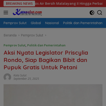
Langsung
Krisis Air Bersih Malalayang II Hingga Perbaikan Infrastruktur
BREAKING NEWS
ke
konten
Pemprov Sulut
Global
Nasional
Politik dan Pemerintahan
Beranda
Pemprov Sulut
Pemprov Sulut
,
Politik dan Pemerintahan
Aksi Nyata Legislator Priscylia
Rondo, Siap Bagikan Bibit dan
Pupuk Gratis Untuk Petani
Kata Sulut
September 25, 2025