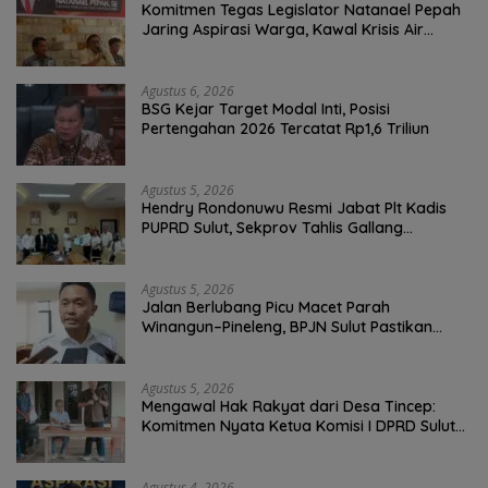
Komitmen Tegas Legislator Natanael Pepah
Jaring Aspirasi Warga, Kawal Krisis Air
Bersih Malalayang II Hingga Perbaikan
Infrastruktur
Agustus 6, 2026
BSG Kejar Target Modal Inti, Posisi
Pertengahan 2026 Tercatat Rp1,6 Triliun
Agustus 5, 2026
Hendry Rondonuwu Resmi Jabat Plt Kadis
PUPRD Sulut, Sekprov Tahlis Gallang
Tekankan Optimalisasi Layanan Publik
Agustus 5, 2026
Jalan Berlubang Picu Macet Parah
Winangun–Pineleng, BPJN Sulut Pastikan
Penambalan Aspal Dimulai Malam Ini
Agustus 5, 2026
Mengawal Hak Rakyat dari Desa Tincep:
Komitmen Nyata Ketua Komisi I DPRD Sulut
Braien Waworuntu di Garis Depan Aspirasi
Warga
Agustus 4, 2026