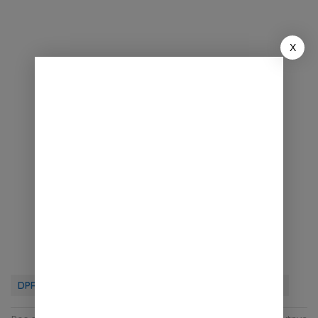
X
DPRD Sulut
Petani
Pricylia Rondo
Pupuk Gratis