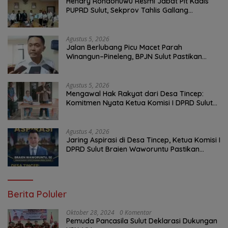
Hendry Rondonuwu Resmi Jabat Plt Kadis
PUPRD Sulut, Sekprov Tahlis Gallang
Tekankan Optimalisasi Layanan Publik
Agustus 5, 2026
Jalan Berlubang Picu Macet Parah
Winangun–Pineleng, BPJN Sulut Pastikan
Penambalan Aspal Dimulai Malam Ini
Agustus 5, 2026
Mengawal Hak Rakyat dari Desa Tincep:
Komitmen Nyata Ketua Komisi I DPRD Sulut
Braien Waworuntu di Garis Depan Aspirasi
Warga
Agustus 4, 2026
Jaring Aspirasi di Desa Tincep, Ketua Komisi I
DPRD Sulut Braien Waworuntu Pastikan
Kawal Tuntas Hak Rakyat
Berita Poluler
Oktober 28, 2024
0 Komentar
Pemuda Pancasila Sulut Deklarasi Dukungan