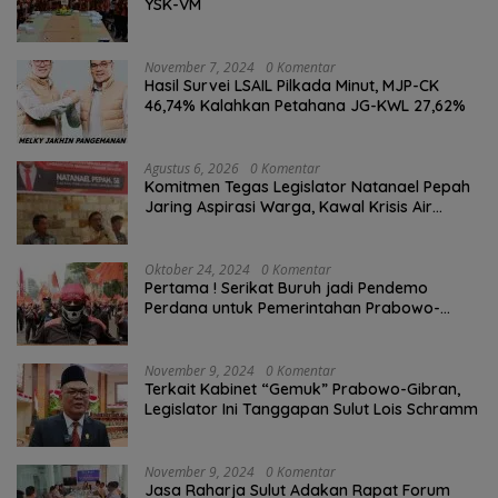
YSK-VM
November 7, 2024
0 Komentar
Hasil Survei LSAIL Pilkada Minut, MJP-CK
46,74% Kalahkan Petahana JG-KWL 27,62%
Agustus 6, 2026
0 Komentar
Komitmen Tegas Legislator Natanael Pepah
Jaring Aspirasi Warga, Kawal Krisis Air
Bersih Malalayang II Hingga Perbaikan
Infrastruktur
Oktober 24, 2024
0 Komentar
Pertama ! Serikat Buruh jadi Pendemo
Perdana untuk Pemerintahan Prabowo-
Gibran
November 9, 2024
0 Komentar
Terkait Kabinet “Gemuk” Prabowo-Gibran,
Legislator Ini Tanggapan Sulut Lois Schramm
November 9, 2024
0 Komentar
Jasa Raharja Sulut Adakan Rapat Forum