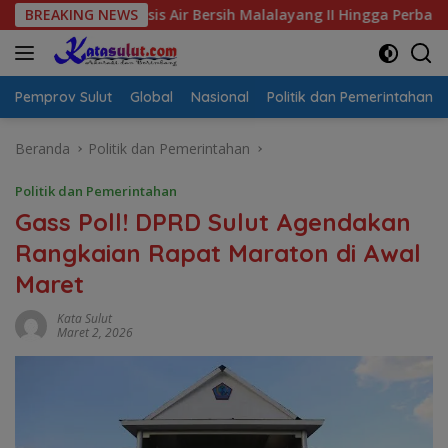
Langsung
 Krisis Air Bersih Malalayang II Hingga Perbaikan Infrastruktu
BREAKING NEWS
ke
konten
Pemprov Sulut
Global
Nasional
Politik dan Pemerintahan
Beranda
Politik dan Pemerintahan
Politik dan Pemerintahan
Gass Poll! DPRD Sulut Agendakan
Rangkaian Rapat Maraton di Awal
Maret
Kata Sulut
Maret 2, 2026