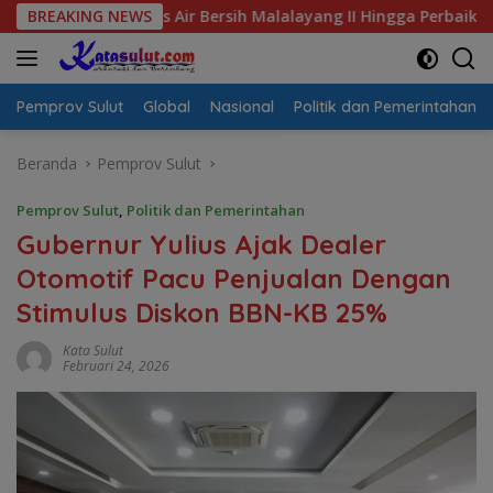
Langsung
risis Air Bersih Malalayang II Hingga Perbaikan Infrastruktur
BREAKING NEWS
ke
konten
Pemprov Sulut
Global
Nasional
Politik dan Pemerintahan
Beranda
Pemprov Sulut
Pemprov Sulut
,
Politik dan Pemerintahan
Gubernur Yulius Ajak Dealer
Otomotif Pacu Penjualan Dengan
Stimulus Diskon BBN-KB 25%
Kata Sulut
Februari 24, 2026