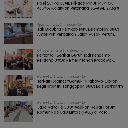
Hasil Survei LSAIL Pilkada Minut, MJP-CK
46,74% Kalahkan Petahana JG-KWL 27,62%
Agustus 7, 2026
0 Komentar
Tak Digubris Pemkab Minut, Pemprov Sulut
Ambil Alih Perbaikan Jalan Rusak Perum
Permata Klabat Paniki Baru
Oktober 24, 2024
0 Komentar
Pertama ! Serikat Buruh jadi Pendemo
Perdana untuk Pemerintahan Prabowo-
Gibran
November 9, 2024
0 Komentar
Terkait Kabinet “Gemuk” Prabowo-Gibran,
Legislator Ini Tanggapan Sulut Lois Schramm
November 9, 2024
0 Komentar
Jasa Raharja Sulut Adakan Rapat Forum
Komunikasi Lalu Lintas (FKLL) di Kota
Tomohon