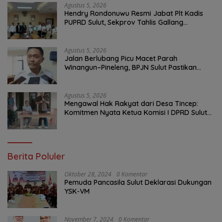
Agustus 5, 2026
Hendry Rondonuwu Resmi Jabat Plt Kadis
PUPRD Sulut, Sekprov Tahlis Gallang
Tekankan Optimalisasi Layanan Publik
Agustus 5, 2026
Jalan Berlubang Picu Macet Parah
Winangun–Pineleng, BPJN Sulut Pastikan
Penambalan Aspal Dimulai Malam Ini
Agustus 5, 2026
Mengawal Hak Rakyat dari Desa Tincep:
Komitmen Nyata Ketua Komisi I DPRD Sulut
Braien Waworuntu di Garis Depan Aspirasi
Warga
Berita Poluler
Oktober 28, 2024
0 Komentar
Pemuda Pancasila Sulut Deklarasi Dukungan
YSK-VM
November 7, 2024
0 Komentar