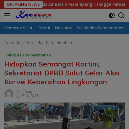
Langsung
 Krisis Air Bersih Malalayang II Hingga Perbaikan Infrastruktu
BREAKING NEWS
ke
konten
Pemprov Sulut
Global
Nasional
Politik dan Pemerintahan
Beranda
Politik dan Pemerintahan
Politik dan Pemerintahan
Hidupkan Semangat Kartini,
Sekretariat DPRD Sulut Gelar Aksi
Korvei Kebersihan Lingkungan
Kata Sulut
April 21, 2026