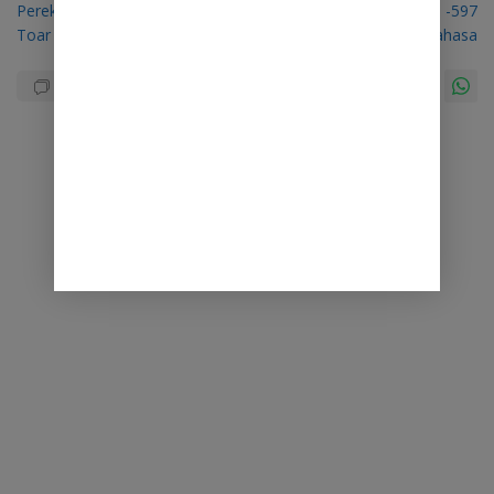
Perekat Persatuan di Tanah
Momentum HUT ke -597
Toar Lumimuut
Kabupaten Minahasa