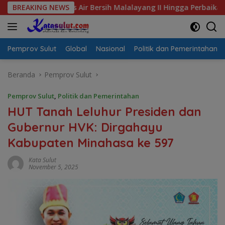
Langsung
Krisis Air Bersih Malalayang II Hingga Perbaikan Infrastruktur
BREAKING NEWS
ke
konten
Pemprov Sulut
Global
Nasional
Politik dan Pemerintahan
Beranda
Pemprov Sulut
Pemprov Sulut
,
Politik dan Pemerintahan
HUT Tanah Leluhur Presiden dan
Gubernur HVK: Dirgahayu
Kabupaten Minahasa ke 597
Kata Sulut
November 5, 2025