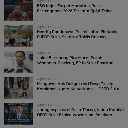
Agustus 6, 2026
BSG Kejar Target Modal Inti, Posisi
Pertengahan 2026 Tercatat Rp1,6 Triliun
Agustus 5, 2026
Hendry Rondonuwu Resmi Jabat Plt Kadis
PUPRD Sulut, Sekprov Tahlis Gallang
Tekankan Optimalisasi Layanan Publik
Agustus 5, 2026
Jalan Berlubang Picu Macet Parah
Winangun–Pineleng, BPJN Sulut Pastikan
Penambalan Aspal Dimulai Malam Ini
Agustus 5, 2026
Mengawal Hak Rakyat dari Desa Tincep:
Komitmen Nyata Ketua Komisi I DPRD Sulut
Braien Waworuntu di Garis Depan Aspirasi
Warga
Agustus 4, 2026
Jaring Aspirasi di Desa Tincep, Ketua Komisi I
DPRD Sulut Braien Waworuntu Pastikan
Kawal Tuntas Hak Rakyat