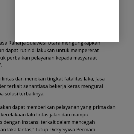
 Jasa Raharja Sulawesi Utara mengungkapkan
kan dapat rutin di lakukan untuk mempererat
uk perbaikan pelayanan kepada masyaraat
.
lintas dan menekan tingkat fatalitas laka, Jasa
der terkait senantiasa bekerja keras mengurai
 solusi terbaiknya.
 akan dapat memberikan pelayanan yang prima dan
kecelakaan lalu lintas jalan dan mampu
s dengan instansi terkait dalam mencegah
ban laka lantas,” tutup Dicky Syiwa Permadi.