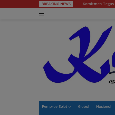
Langsung
BREAKING NEWS
Komitmen Tegas Legislator Natanael Pe
ke
konten
Pemprov Sulut
Global
Nasional