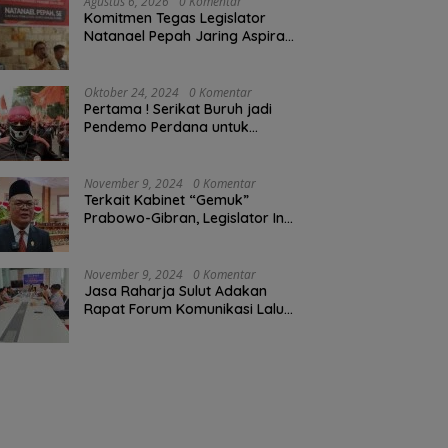
Agustus 6, 2026
0 Komentar
Komitmen Tegas Legislator
Natanael Pepah Jaring Aspirasi
Warga, Kawal Krisis Air Bersih
Malalayang II Hingga Perbaikan
Infrastruktur
Oktober 24, 2024
0 Komentar
Pertama ! Serikat Buruh jadi
Pendemo Perdana untuk
Pemerintahan Prabowo-Gibran
November 9, 2024
0 Komentar
Terkait Kabinet “Gemuk”
Prabowo-Gibran, Legislator Ini
Tanggapan Sulut Lois
Schramm
November 9, 2024
0 Komentar
Jasa Raharja Sulut Adakan
Rapat Forum Komunikasi Lalu
Lintas (FKLL) di Kota Tomohon