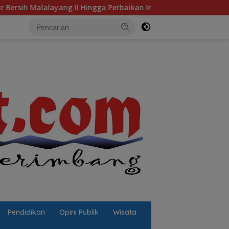
II Hingga Perbaikan Infrastruktur
Jalan Berlubang Pic
Pendidikan
Opini Publik
Wisata