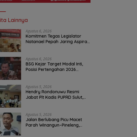
ita Lainnya
Agustus 6, 2026
Komitmen Tegas Legislator
Natanael Pepah Jaring Aspirasi
Warga, Kawal Krisis Air Bersih
Malalayang II Hingga Perbaikan
Infrastruktur
Agustus 6, 2026
BSG Kejar Target Modal Inti,
Posisi Pertengahan 2026
Tercatat Rp1,6 Triliun
Agustus 5, 2026
Hendry Rondonuwu Resmi
Jabat Plt Kadis PUPRD Sulut,
Sekprov Tahlis Gallang
Tekankan Optimalisasi
Layanan Publik
Agustus 5, 2026
Jalan Berlubang Picu Macet
Parah Winangun–Pineleng,
BPJN Sulut Pastikan
Penambalan Aspal Dimulai