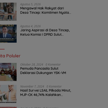
Malam Ini
Agustus 5, 2026
Mengawal Hak Rakyat dari
Desa Tincep: Komitmen Nyata
Ketua Komisi I DPRD Sulut
Braien Waworuntu di Garis
Depan Aspirasi Warga
Agustus 4, 2026
Jaring Aspirasi di Desa Tincep,
Ketua Komisi I DPRD Sulut
Braien Waworuntu Pastikan
Kawal Tuntas Hak Rakyat
ita Poluler
Oktober 28, 2024
0 Komentar
Pemuda Pancasila Sulut
Deklarasi Dukungan YSK-VM
November 7, 2024
0 Komentar
Hasil Survei LSAIL Pilkada Minut,
MJP-CK 46,74% Kalahkan
Petahana JG-KWL 27,62%