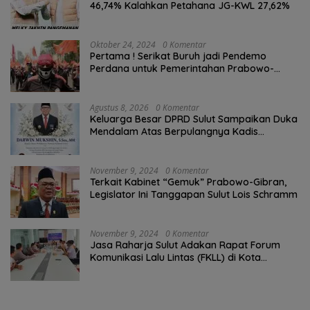
46,74% Kalahkan Petahana JG-KWL 27,62%
Oktober 24, 2024
0 Komentar
Pertama ! Serikat Buruh jadi Pendemo
Perdana untuk Pemerintahan Prabowo-
Gibran
Agustus 8, 2026
0 Komentar
Keluarga Besar DPRD Sulut Sampaikan Duka
Mendalam Atas Berpulangnya Kadis
Perkebunan Darwin Muksin
November 9, 2024
0 Komentar
Terkait Kabinet “Gemuk” Prabowo-Gibran,
Legislator Ini Tanggapan Sulut Lois Schramm
November 9, 2024
0 Komentar
Jasa Raharja Sulut Adakan Rapat Forum
Komunikasi Lalu Lintas (FKLL) di Kota
Tomohon