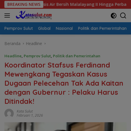
Langsung
 Krisis Air Bersih Malalayang II Hingga Perbaikan Infrastruktu
BREAKING NEWS
ke
konten
Pemprov Sulut
Global
Nasional
Politik dan Pemerintahan
Beranda
Headline
Headline
,
Pemprov Sulut
,
Politik dan Pemerintahan
Koordinator Stafsus Ferdinand
Mewengkang Tegaskan Kasus
Dugaan Pelecehan Tak Ada Kaitan
dengan Gubernur : Pelaku Harus
Ditindak!
Kata Sulut
Februari 1, 2026