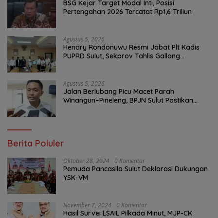
BSG Kejar Target Modal Inti, Posisi
Pertengahan 2026 Tercatat Rp1,6 Triliun
Agustus 5, 2026
Hendry Rondonuwu Resmi Jabat Plt Kadis
PUPRD Sulut, Sekprov Tahlis Gallang
Tekankan Optimalisasi Layanan Publik
Agustus 5, 2026
Jalan Berlubang Picu Macet Parah
Winangun–Pineleng, BPJN Sulut Pastikan
Penambalan Aspal Dimulai Malam Ini
Berita Poluler
Oktober 28, 2024
0 Komentar
Pemuda Pancasila Sulut Deklarasi Dukungan
YSK-VM
November 7, 2024
0 Komentar
Hasil Survei LSAIL Pilkada Minut, MJP-CK