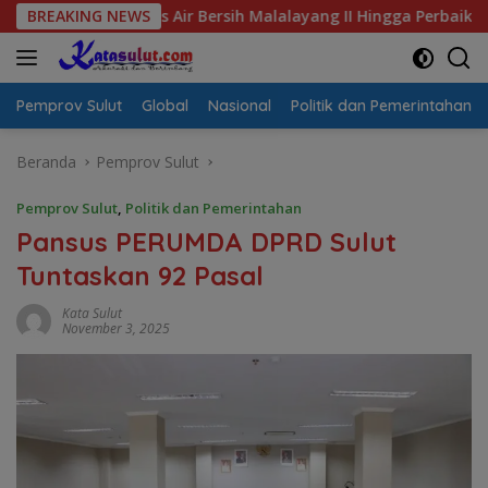
Langsung
 Krisis Air Bersih Malalayang II Hingga Perbaikan Infrastruktu
BREAKING NEWS
ke
konten
Pemprov Sulut
Global
Nasional
Politik dan Pemerintahan
Beranda
Pemprov Sulut
Pemprov Sulut
,
Politik dan Pemerintahan
Pansus PERUMDA DPRD Sulut
Tuntaskan 92 Pasal
Kata Sulut
November 3, 2025