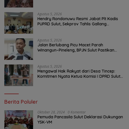
Agustus 5, 2026
Hendry Rondonuwu Resmi Jabat Plt Kadis
PUPRD Sulut, Sekprov Tahlis Gallang
Tekankan Optimalisasi Layanan Publik
Agustus 5, 2026
Jalan Berlubang Picu Macet Parah
Winangun–Pineleng, BPJN Sulut Pastikan
Penambalan Aspal Dimulai Malam Ini
Agustus 5, 2026
Mengawal Hak Rakyat dari Desa Tincep:
Komitmen Nyata Ketua Komisi I DPRD Sulut
Braien Waworuntu di Garis Depan Aspirasi
Warga
Berita Poluler
Oktober 28, 2024
0 Komentar
Pemuda Pancasila Sulut Deklarasi Dukungan
YSK-VM