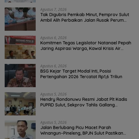
Agustus 7, 2026
Tak Digubris Pemkab Minut, Pemprov Sulut
Ambil Alih Perbaikan Jalan Rusak Perum
Permata Klabat Paniki Baru
Agustus 6, 2026
Komitmen Tegas Legislator Natanael Pepah
Jaring Aspirasi Warga, Kawal Krisis Air
Bersih Malalayang II Hingga Perbaikan
Infrastruktur
Agustus 6, 2026
BSG Kejar Target Modal Inti, Posisi
Pertengahan 2026 Tercatat Rp1,6 Triliun
Agustus 5, 2026
Hendry Rondonuwu Resmi Jabat Plt Kadis
PUPRD Sulut, Sekprov Tahlis Gallang
Tekankan Optimalisasi Layanan Publik
Agustus 5, 2026
Jalan Berlubang Picu Macet Parah
Winangun–Pineleng, BPJN Sulut Pastikan
Penambalan Aspal Dimulai Malam Ini