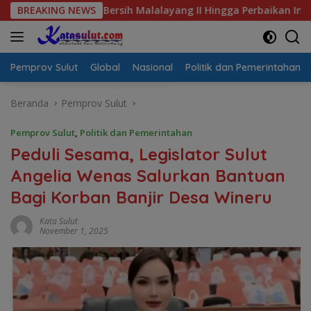
Langsung
s Air Bersih Malalayang II Hingga Perbaikan Infrastruktur
BREAKING NEWS
ke
konten
Pemprov Sulut
Global
Nasional
Politik dan Pemerintahan
Beranda
Pemprov Sulut
Pemprov Sulut
,
Politik dan Pemerintahan
Peduli Sesama, Legislator Sulut
Angelia Wenas Salurkan Bantuan
Bagi Korban Banjir Desa Wineru
Kata Sulut
November 1, 2025