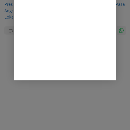
pos
Presiden Prabowo Bakal
Tuntaskan 92 Pasal
Angkat Budaya dan Kearifan
Lokal Sulawesi Utara