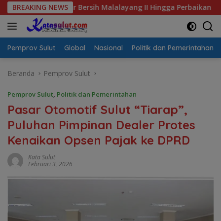
Langsung
is Air Bersih Malalayang II Hingga Perbaikan Infrastruktur
BREAKING NEWS
ke
konten
Pemprov Sulut
Global
Nasional
Politik dan Pemerintahan
Beranda
Pemprov Sulut
Pemprov Sulut
,
Politik dan Pemerintahan
Pasar Otomotif Sulut “Tiarap”,
Puluhan Pimpinan Dealer Protes
Kenaikan Opsen Pajak ke DPRD
Kata Sulut
Februari 3, 2026