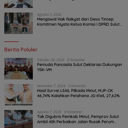
Penambalan Aspal Dimulai Malam Ini
Agustus 5, 2026
Mengawal Hak Rakyat dari Desa Tincep:
Komitmen Nyata Ketua Komisi I DPRD Sulut
Braien Waworuntu di Garis Depan Aspirasi
Warga
Berita Poluler
Oktober 28, 2024
0 Komentar
Pemuda Pancasila Sulut Deklarasi Dukungan
YSK-VM
November 7, 2024
0 Komentar
Hasil Survei LSAIL Pilkada Minut, MJP-CK
46,74% Kalahkan Petahana JG-KWL 27,62%
Agustus 7, 2026
0 Komentar
Tak Digubris Pemkab Minut, Pemprov Sulut
Ambil Alih Perbaikan Jalan Rusak Perum
Permata Klabat Paniki Baru