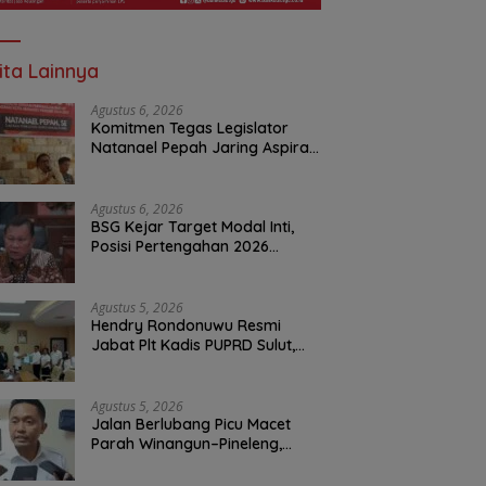
ita Lainnya
Agustus 6, 2026
Komitmen Tegas Legislator
Natanael Pepah Jaring Aspirasi
Warga, Kawal Krisis Air Bersih
Malalayang II Hingga Perbaikan
Infrastruktur
Agustus 6, 2026
BSG Kejar Target Modal Inti,
Posisi Pertengahan 2026
Tercatat Rp1,6 Triliun
Agustus 5, 2026
Hendry Rondonuwu Resmi
Jabat Plt Kadis PUPRD Sulut,
Sekprov Tahlis Gallang
Tekankan Optimalisasi
Layanan Publik
Agustus 5, 2026
Jalan Berlubang Picu Macet
Parah Winangun–Pineleng,
BPJN Sulut Pastikan
Penambalan Aspal Dimulai