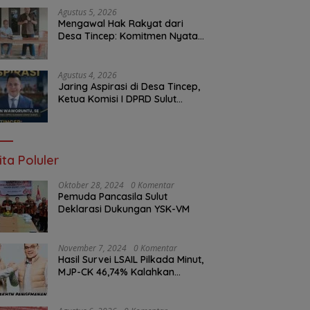
Malam Ini
Agustus 5, 2026
Mengawal Hak Rakyat dari
Desa Tincep: Komitmen Nyata
Ketua Komisi I DPRD Sulut
Braien Waworuntu di Garis
Depan Aspirasi Warga
Agustus 4, 2026
Jaring Aspirasi di Desa Tincep,
Ketua Komisi I DPRD Sulut
Braien Waworuntu Pastikan
Kawal Tuntas Hak Rakyat
ita Poluler
Oktober 28, 2024
0 Komentar
Pemuda Pancasila Sulut
Deklarasi Dukungan YSK-VM
November 7, 2024
0 Komentar
Hasil Survei LSAIL Pilkada Minut,
MJP-CK 46,74% Kalahkan
Petahana JG-KWL 27,62%