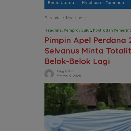
Berita Utama
Minahasa – Tomohon
Beranda
Headline
Headline
,
Pemprov Sulut
,
Politik dan Pemerin
Pimpin Apel Perdana 
Selvanus Minta Totali
Belok-Belok Lagi
Kata Sulut
Januari 5, 2026