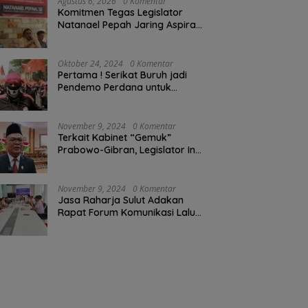
Agustus 6, 2026
0 Komentar
Komitmen Tegas Legislator
Natanael Pepah Jaring Aspirasi
Warga, Kawal Krisis Air Bersih
Malalayang II Hingga Perbaikan
Infrastruktur
Oktober 24, 2024
0 Komentar
Pertama ! Serikat Buruh jadi
Pendemo Perdana untuk
Pemerintahan Prabowo-Gibran
November 9, 2024
0 Komentar
Terkait Kabinet “Gemuk”
Prabowo-Gibran, Legislator Ini
Tanggapan Sulut Lois
Schramm
November 9, 2024
0 Komentar
Jasa Raharja Sulut Adakan
Rapat Forum Komunikasi Lalu
Lintas (FKLL) di Kota Tomohon