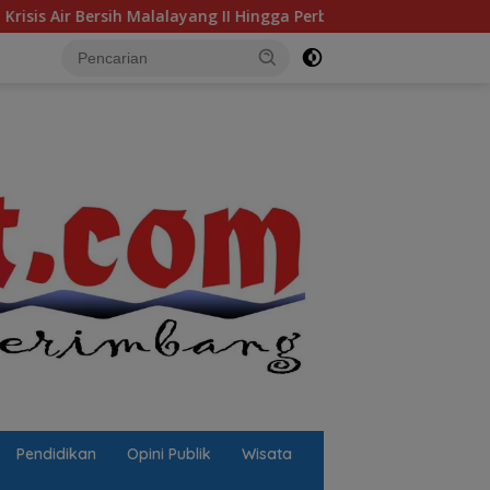
II Hingga Perbaikan Infrastruktur
Jalan Berlubang Pic
Pendidikan
Opini Publik
Wisata