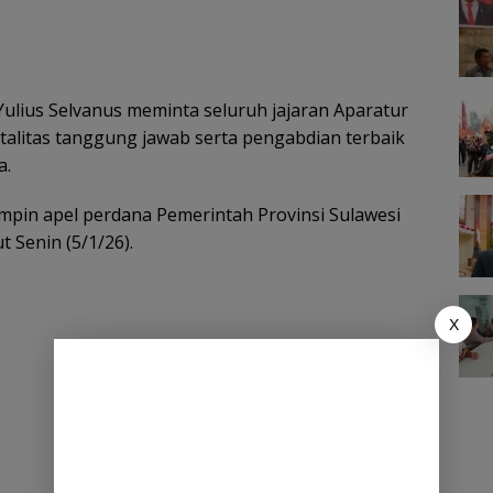
ulius Selvanus meminta seluruh jajaran Aparatur
talitas tanggung jawab serta pengabdian terbaik
a.
mpin apel perdana Pemerintah Provinsi Sulawesi
 Senin (5/1/26).
X