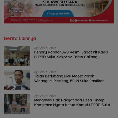
Berita Lainnya
Agustus 5, 2026
Hendry Rondonuwu Resmi Jabat Plt Kadis
PUPRD Sulut, Sekprov Tahlis Gallang
Tekankan Optimalisasi Layanan Publik
Agustus 5, 2026
Jalan Berlubang Picu Macet Parah
Winangun–Pineleng, BPJN Sulut Pastikan
Penambalan Aspal Dimulai Malam Ini
Agustus 5, 2026
Mengawal Hak Rakyat dari Desa Tincep:
Komitmen Nyata Ketua Komisi I DPRD Sulut
Braien Waworuntu di Garis Depan Aspirasi
Warga