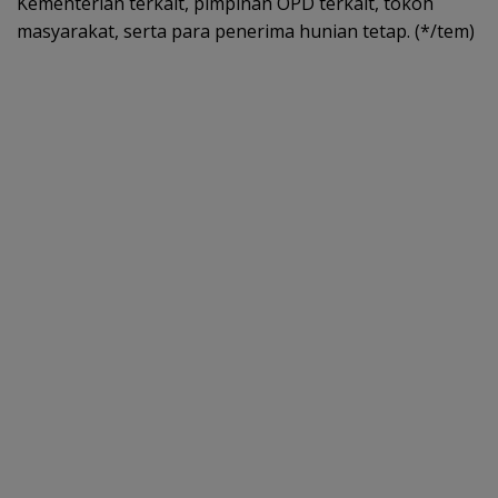
Kementerian terkait, pimpinan OPD terkait, tokoh
masyarakat, serta para penerima hunian tetap. (*/tem)