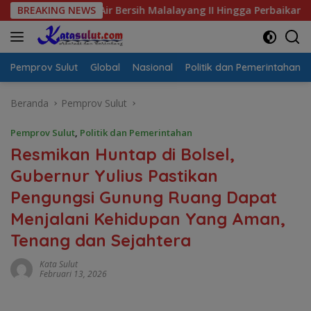
Langsung
is Air Bersih Malalayang II Hingga Perbaikan Infrastruktur
BREAKING NEWS
ke
konten
Pemprov Sulut
Global
Nasional
Politik dan Pemerintahan
Beranda
Pemprov Sulut
Pemprov Sulut
,
Politik dan Pemerintahan
Resmikan Huntap di Bolsel,
Gubernur Yulius Pastikan
Pengungsi Gunung Ruang Dapat
Menjalani Kehidupan Yang Aman,
Tenang dan Sejahtera
Kata Sulut
Februari 13, 2026