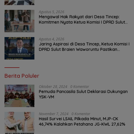
Penambalan Aspal Dimulai Malam Ini
Agustus 5, 2026
Mengawal Hak Rakyat dari Desa Tincep:
Komitmen Nyata Ketua Komisi I DPRD Sulut
Braien Waworuntu di Garis Depan Aspirasi
Warga
Agustus 4, 2026
Jaring Aspirasi di Desa Tincep, Ketua Komisi I
DPRD Sulut Braien Waworuntu Pastikan
Kawal Tuntas Hak Rakyat
Berita Poluler
Oktober 28, 2024
0 Komentar
Pemuda Pancasila Sulut Deklarasi Dukungan
YSK-VM
November 7, 2024
0 Komentar
Hasil Survei LSAIL Pilkada Minut, MJP-CK
46,74% Kalahkan Petahana JG-KWL 27,62%