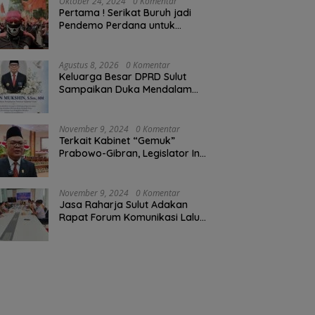
Oktober 24, 2024
0 Komentar
Pertama ! Serikat Buruh jadi
Pendemo Perdana untuk
Pemerintahan Prabowo-Gibran
Agustus 8, 2026
0 Komentar
Keluarga Besar DPRD Sulut
Sampaikan Duka Mendalam
Atas Berpulangnya Kadis
Perkebunan Darwin Muksin
November 9, 2024
0 Komentar
Terkait Kabinet “Gemuk”
Prabowo-Gibran, Legislator Ini
Tanggapan Sulut Lois
Schramm
November 9, 2024
0 Komentar
Jasa Raharja Sulut Adakan
Rapat Forum Komunikasi Lalu
Lintas (FKLL) di Kota Tomohon