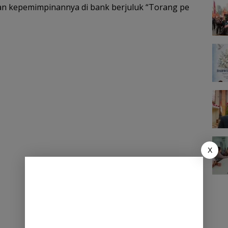
an kepemimpinannya di bank berjuluk “Torang pe
X