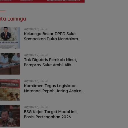
ita Lainnya
Agustus 8, 2026
Keluarga Besar DPRD Sulut
Sampaikan Duka Mendalam
Atas Berpulangnya Kadis
Perkebunan Darwin Muksin
Agustus 7, 2026
Tak Digubris Pemkab Minut,
Pemprov Sulut Ambil Alih
Perbaikan Jalan Rusak Perum
Permata Klabat Paniki Baru
Agustus 6, 2026
Komitmen Tegas Legislator
Natanael Pepah Jaring Aspirasi
Warga, Kawal Krisis Air Bersih
Malalayang II Hingga Perbaikan
Infrastruktur
Agustus 6, 2026
BSG Kejar Target Modal Inti,
Posisi Pertengahan 2026
Tercatat Rp1,6 Triliun