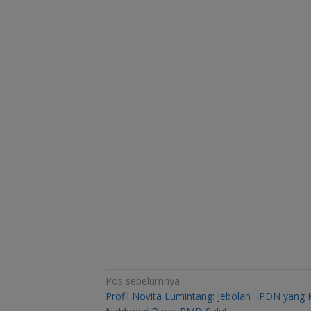
Navigasi
Pos sebelumnya
Profil Novita Lumintang: Jebolan IPDN yang K
pos