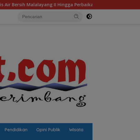
II Hingga Perbaikan Infrastruktur
Jalan Berlubang Pic
Pendidikan
Opini Publik
Wisata