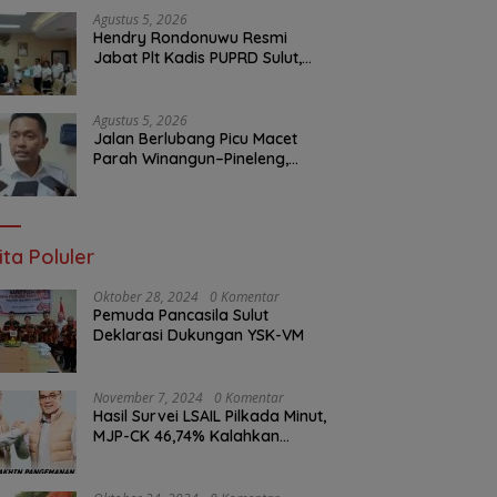
Agustus 5, 2026
Hendry Rondonuwu Resmi
Jabat Plt Kadis PUPRD Sulut,
Sekprov Tahlis Gallang
Tekankan Optimalisasi
Layanan Publik
Agustus 5, 2026
Jalan Berlubang Picu Macet
Parah Winangun–Pineleng,
BPJN Sulut Pastikan
Penambalan Aspal Dimulai
Malam Ini
ita Poluler
Oktober 28, 2024
0 Komentar
Pemuda Pancasila Sulut
Deklarasi Dukungan YSK-VM
November 7, 2024
0 Komentar
Hasil Survei LSAIL Pilkada Minut,
MJP-CK 46,74% Kalahkan
Petahana JG-KWL 27,62%