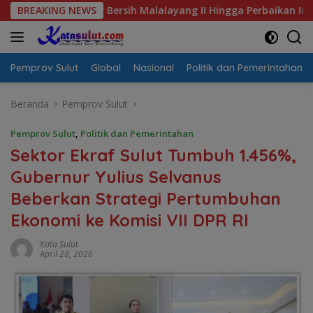
Langsung
s Air Bersih Malalayang II Hingga Perbaikan Infrastruktur
BREAKING NEWS
ke
konten
Pemprov Sulut
Global
Nasional
Politik dan Pemerintahan
Beranda
Pemprov Sulut
Pemprov Sulut
,
Politik dan Pemerintahan
Sektor Ekraf Sulut Tumbuh 1.456%,
Gubernur Yulius Selvanus
Beberkan Strategi Pertumbuhan
Ekonomi ke Komisi VII DPR RI
Kata Sulut
April 28, 2026