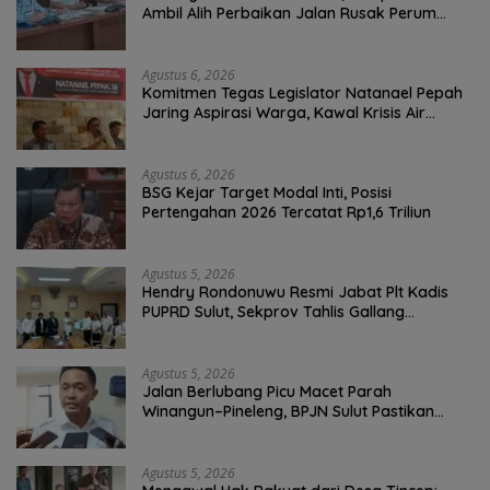
Ambil Alih Perbaikan Jalan Rusak Perum
Permata Klabat Paniki Baru
Agustus 6, 2026
Komitmen Tegas Legislator Natanael Pepah
Jaring Aspirasi Warga, Kawal Krisis Air
Bersih Malalayang II Hingga Perbaikan
Infrastruktur
Agustus 6, 2026
BSG Kejar Target Modal Inti, Posisi
Pertengahan 2026 Tercatat Rp1,6 Triliun
Agustus 5, 2026
Hendry Rondonuwu Resmi Jabat Plt Kadis
PUPRD Sulut, Sekprov Tahlis Gallang
Tekankan Optimalisasi Layanan Publik
Agustus 5, 2026
Jalan Berlubang Picu Macet Parah
Winangun–Pineleng, BPJN Sulut Pastikan
Penambalan Aspal Dimulai Malam Ini
Agustus 5, 2026