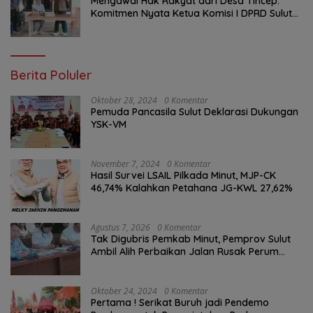
Mengawal Hak Rakyat dari Desa Tincep:
Komitmen Nyata Ketua Komisi I DPRD Sulut
Braien Waworuntu di Garis Depan Aspirasi
Warga
Berita Poluler
Oktober 28, 2024
0 Komentar
Pemuda Pancasila Sulut Deklarasi Dukungan
YSK-VM
November 7, 2024
0 Komentar
Hasil Survei LSAIL Pilkada Minut, MJP-CK
46,74% Kalahkan Petahana JG-KWL 27,62%
Agustus 7, 2026
0 Komentar
Tak Digubris Pemkab Minut, Pemprov Sulut
Ambil Alih Perbaikan Jalan Rusak Perum
Permata Klabat Paniki Baru
Oktober 24, 2024
0 Komentar
Pertama ! Serikat Buruh jadi Pendemo