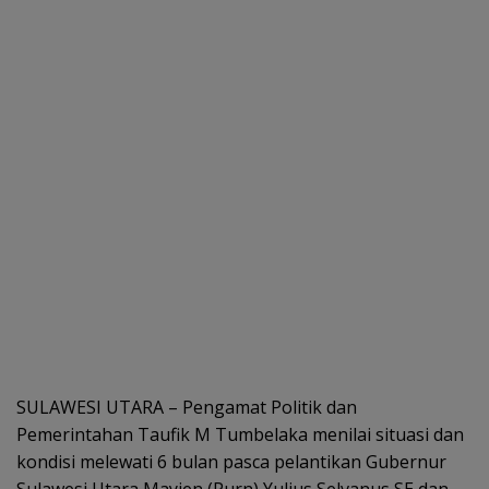
SULAWESI UTARA – Pengamat Politik dan
Pemerintahan Taufik M Tumbelaka menilai situasi dan
kondisi melewati 6 bulan pasca pelantikan Gubernur
Sulawesi Utara Mayjen (Purn) Yulius Selvanus SE dan