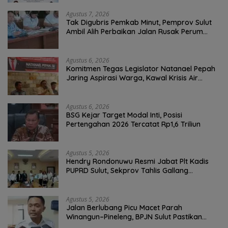
Agustus 7, 2026
Tak Digubris Pemkab Minut, Pemprov Sulut
Ambil Alih Perbaikan Jalan Rusak Perum
Permata Klabat Paniki Baru
Agustus 6, 2026
Komitmen Tegas Legislator Natanael Pepah
Jaring Aspirasi Warga, Kawal Krisis Air
Bersih Malalayang II Hingga Perbaikan
Infrastruktur
Agustus 6, 2026
BSG Kejar Target Modal Inti, Posisi
Pertengahan 2026 Tercatat Rp1,6 Triliun
Agustus 5, 2026
Hendry Rondonuwu Resmi Jabat Plt Kadis
PUPRD Sulut, Sekprov Tahlis Gallang
Tekankan Optimalisasi Layanan Publik
Agustus 5, 2026
Jalan Berlubang Picu Macet Parah
Winangun–Pineleng, BPJN Sulut Pastikan
Penambalan Aspal Dimulai Malam Ini