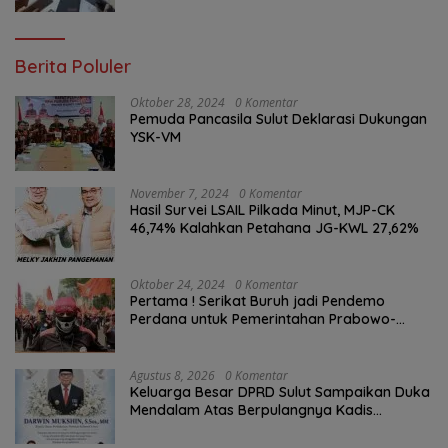
Berita Poluler
Oktober 28, 2024
0 Komentar
Pemuda Pancasila Sulut Deklarasi Dukungan
YSK-VM
November 7, 2024
0 Komentar
Hasil Survei LSAIL Pilkada Minut, MJP-CK
46,74% Kalahkan Petahana JG-KWL 27,62%
Oktober 24, 2024
0 Komentar
Pertama ! Serikat Buruh jadi Pendemo
Perdana untuk Pemerintahan Prabowo-
Gibran
Agustus 8, 2026
0 Komentar
Keluarga Besar DPRD Sulut Sampaikan Duka
Mendalam Atas Berpulangnya Kadis
Perkebunan Darwin Muksin