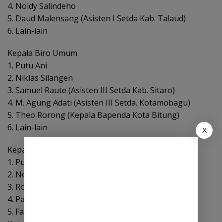
4. Noldy Salindeho
5. Daud Malensang (Asisten I Setda Kab. Talaud)
6. Lain-lain
Kepala Biro Umum
1. Putu Ani
2. Niklas Silangen
3. Samuel Raute (Asisten III Setda Kab. Sitaro)
4. M. Agung Adati (Asisten III Setda. Kotamobagu)
5. Theo Rorong (Kepala Bapenda Kota Bitung)
6. Lain-lain
X
Kepala Biro Administrasi Pimpinan
1. Putu Ani
2. Noldy Salindeho
3. Rollies Rondonuwu
4. Parman Ginano (Sekretaris DPRD. Bolmong)
5. Fachri Damopolii (Kadis Kominfo Pemda