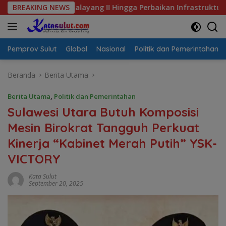
Langsung
h Malalayang II Hingga Perbaikan Infrastruktur
BREAKING NEWS
Jalan B
ke
konten
Pemprov Sulut
Global
Nasional
Politik dan Pemerintahan
Beranda
Berita Utama
Berita Utama
,
Politik dan Pemerintahan
Sulawesi Utara Butuh Komposisi
Mesin Birokrat Tangguh Perkuat
Kinerja “Kabinet Merah Putih” YSK-
VICTORY
Kata Sulut
September 20, 2025