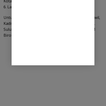
Kotamobagu)
6. Lain-lain
Untuk OPD lainnya seperti Kadis PU, Kadis Kimpraswil,
Kadis LH dll dapat diisi oleh SDM Birokrat Pemprop.
Sulut dengan tetap membuka peluang kepada SDM
Birokrat Pemda Kab/ Kota. (*/tem)