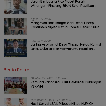
Jalan Berlubang Picu Macet Parah
Winangun–Pineleng, BPJN Sulut Pastikan
Penambalan Aspal Dimulai Malam Ini
Agustus 5, 2026
Mengawal Hak Rakyat dari Desa Tincep:
Komitmen Nyata Ketua Komisi I DPRD Sulut
Braien Waworuntu di Garis Depan Aspirasi
Warga
Agustus 4, 2026
Jaring Aspirasi di Desa Tincep, Ketua Komisi I
DPRD Sulut Braien Waworuntu Pastikan
Kawal Tuntas Hak Rakyat
Berita Poluler
Oktober 28, 2024
0 Komentar
Pemuda Pancasila Sulut Deklarasi Dukungan
YSK-VM
November 7, 2024
0 Komentar
Hasil Survei LSAIL Pilkada Minut, MJP-CK