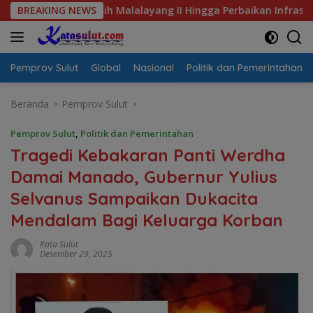
Langsung
r Bersih Malalayang II Hingga Perbaikan Infrastruktur
BREAKING NEWS
ke
konten
Pemprov Sulut
Global
Nasional
Politik dan Pemerintahan
Beranda
Pemprov Sulut
Pemprov Sulut
,
Politik dan Pemerintahan
Tragedi Kebakaran Panti Werdha
Damai Manado, Gubernur Yulius
Selvanus Sampaikan Dukacita
Mendalam Bagi Keluarga Korban
Kata Sulut
Desember 29, 2025