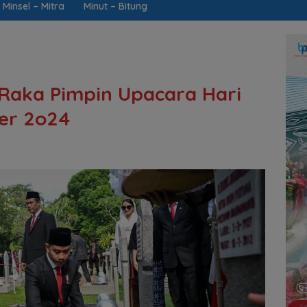
Minsel – Mitra
Minut – Bitung
aka Pimpin Upacara Hari
er 2o24