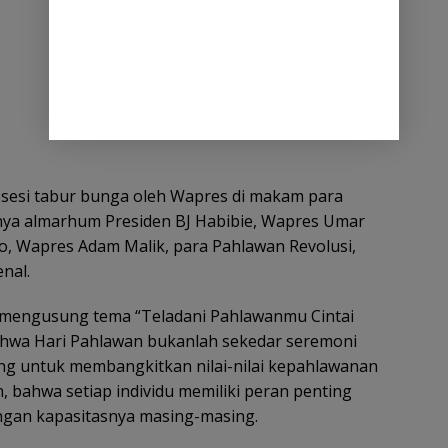
osesi tabur bunga oleh Wapres di makam para
nya almarhum Presiden BJ Habibie, Wapres Umar
 Wapres Adam Malik, para Pahlawan Revolusi,
nal.
 mengusung tema “Teladani Pahlawanmu Cintai
hwa Hari Pahlawan bukanlah sekedar seremoni
g untuk membangkitkan nilai-nilai kepahlawanan
n, bahwa setiap individu memiliki peran penting
ngan kapasitasnya masing-masing.