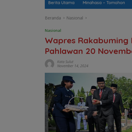
Berita Utama
Minahasa – Tomohon
Beranda
Nasional
Nasional
Wapres Rakabuming R
Pahlawan 20 Novemb
Kata Sulut
November 14, 2024