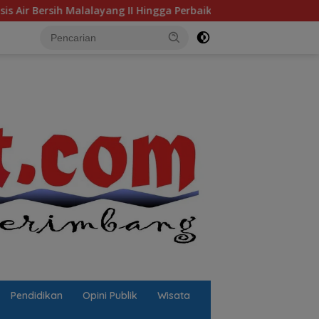
ng II Hingga Perbaikan Infrastruktur
Jalan Berlubang P
Pendidikan
Opini Publik
Wisata