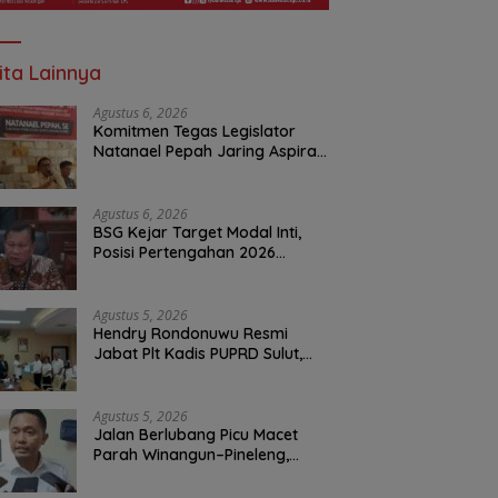
ita Lainnya
Agustus 6, 2026
Komitmen Tegas Legislator
Natanael Pepah Jaring Aspirasi
Warga, Kawal Krisis Air Bersih
Malalayang II Hingga Perbaikan
Infrastruktur
Agustus 6, 2026
BSG Kejar Target Modal Inti,
Posisi Pertengahan 2026
Tercatat Rp1,6 Triliun
Agustus 5, 2026
Hendry Rondonuwu Resmi
Jabat Plt Kadis PUPRD Sulut,
Sekprov Tahlis Gallang
Tekankan Optimalisasi
Layanan Publik
Agustus 5, 2026
Jalan Berlubang Picu Macet
Parah Winangun–Pineleng,
BPJN Sulut Pastikan
Penambalan Aspal Dimulai