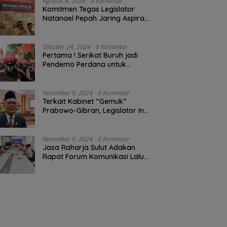
Agustus 6, 2026
0 Komentar
Komitmen Tegas Legislator
Natanael Pepah Jaring Aspirasi
Warga, Kawal Krisis Air Bersih
Malalayang II Hingga Perbaikan
Infrastruktur
Oktober 24, 2024
0 Komentar
Pertama ! Serikat Buruh jadi
Pendemo Perdana untuk
Pemerintahan Prabowo-Gibran
November 9, 2024
0 Komentar
Terkait Kabinet “Gemuk”
Prabowo-Gibran, Legislator Ini
Tanggapan Sulut Lois
Schramm
November 9, 2024
0 Komentar
Jasa Raharja Sulut Adakan
Rapat Forum Komunikasi Lalu
Lintas (FKLL) di Kota Tomohon