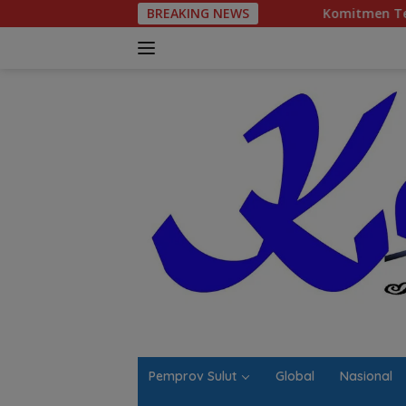
Langsung
BREAKING NEWS
Komitmen Tegas Legislator Natanael
ke
konten
Pemprov Sulut
Global
Nasional