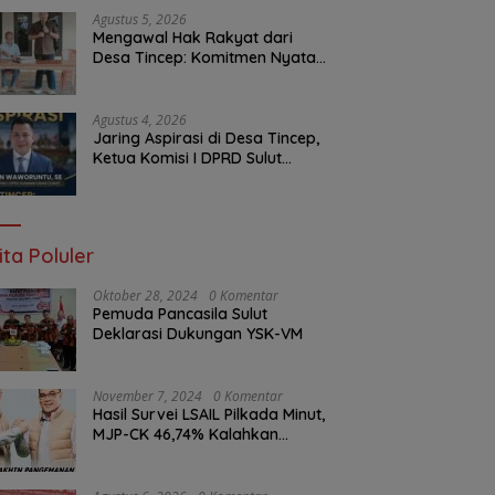
Malam Ini
Agustus 5, 2026
Mengawal Hak Rakyat dari
Desa Tincep: Komitmen Nyata
Ketua Komisi I DPRD Sulut
Braien Waworuntu di Garis
Depan Aspirasi Warga
Agustus 4, 2026
Jaring Aspirasi di Desa Tincep,
Ketua Komisi I DPRD Sulut
Braien Waworuntu Pastikan
Kawal Tuntas Hak Rakyat
ita Poluler
Oktober 28, 2024
0 Komentar
Pemuda Pancasila Sulut
Deklarasi Dukungan YSK-VM
November 7, 2024
0 Komentar
Hasil Survei LSAIL Pilkada Minut,
MJP-CK 46,74% Kalahkan
Petahana JG-KWL 27,62%