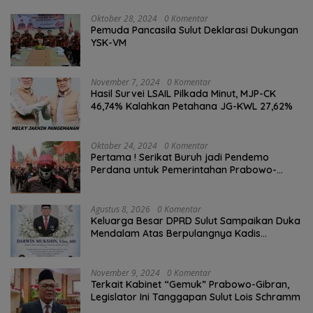
Oktober 28, 2024
0 Komentar
Pemuda Pancasila Sulut Deklarasi Dukungan
YSK-VM
November 7, 2024
0 Komentar
Hasil Survei LSAIL Pilkada Minut, MJP-CK
46,74% Kalahkan Petahana JG-KWL 27,62%
Oktober 24, 2024
0 Komentar
Pertama ! Serikat Buruh jadi Pendemo
Perdana untuk Pemerintahan Prabowo-
Gibran
Agustus 8, 2026
0 Komentar
Keluarga Besar DPRD Sulut Sampaikan Duka
Mendalam Atas Berpulangnya Kadis
Perkebunan Darwin Muksin
November 9, 2024
0 Komentar
Terkait Kabinet “Gemuk” Prabowo-Gibran,
Legislator Ini Tanggapan Sulut Lois Schramm