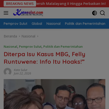
Langsung
Air Bersih Malalayang II Hingga Perbaikan Infrastruktur
BREAKING NEWS
ke
konten
Pemprov Sulut
Global
Nasional
Politik dan Pemerintahan
Beranda
Nasional
Nasional
,
Pemprov Sulut
,
Politik dan Pemerintahan
Diterpa Isu Kasus MBG, Felly
Runtuwene: Info Itu Hoaks!”
Kata Sulut
Juni 22, 2026