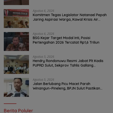
Permata Klabat Paniki Baru
Agustus 6, 2026
Komitmen Tegas Legislator Natanael Pepah
Jaring Aspirasi Warga, Kawal Krisis Air
Bersih Malalayang II Hingga Perbaikan
Infrastruktur
Agustus 6, 2026
BSG Kejar Target Modal Inti, Posisi
Pertengahan 2026 Tercatat Rp1,6 Triliun
Agustus 5, 2026
Hendry Rondonuwu Resmi Jabat Plt Kadis
PUPRD Sulut, Sekprov Tahlis Gallang
Tekankan Optimalisasi Layanan Publik
Agustus 5, 2026
Jalan Berlubang Picu Macet Parah
Winangun–Pineleng, BPJN Sulut Pastikan
Penambalan Aspal Dimulai Malam Ini
Berita Poluler